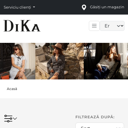
Găsiți un magazin
Serviciu clienți
Language sele
Acasă
FILTREAZĂ DUPĂ: