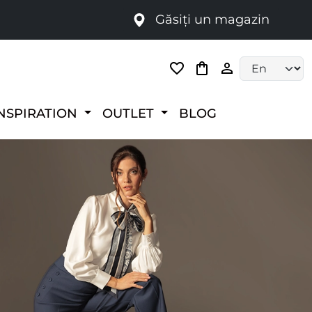
Găsiți un magazin
i
Language selec
NSPIRATION
OUTLET
BLOG