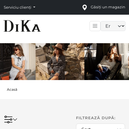
Găsiți un magazin
Serviciu clienți
Language sele
Acasă
FILTREAZĂ DUPĂ: