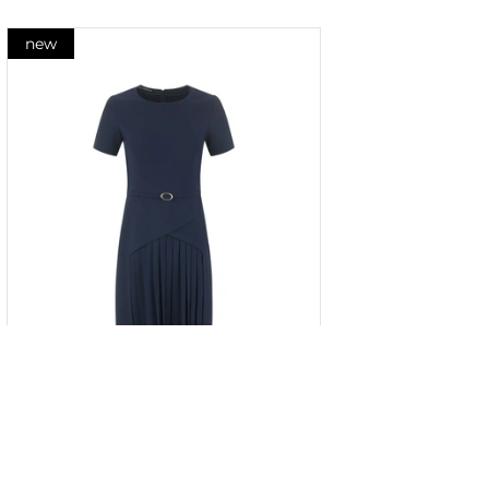
new
Rochie bleumarin cu panou plisat
în partea de jos