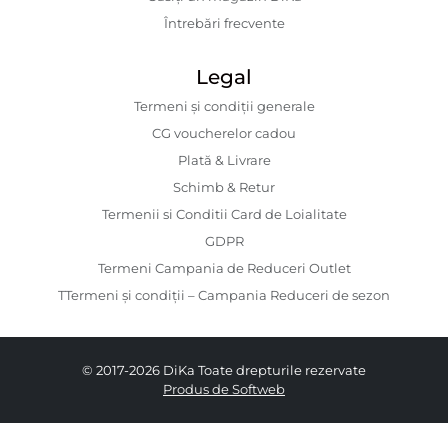
Întrebări frecvente
Legal
Termeni și condiții generale
CG voucherelor cadou
Plată & Livrare
Schimb & Retur
Termenii si Conditii Card de Loialitate
GDPR
Termeni Campania de Reduceri Outlet
TTermeni și condiții – Campania Reduceri de sezon
© 2017-2026 DiKa Toate drepturile rezervate
Produs de Softweb