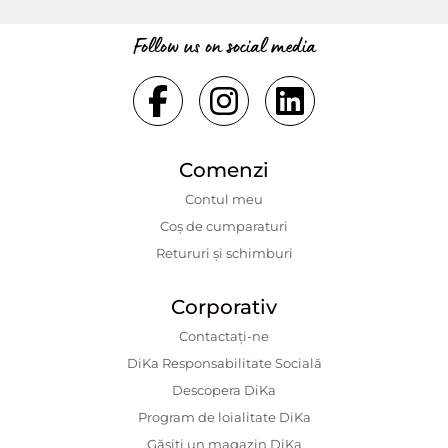
Follow us on social media
Comenzi
Contul meu
Coș de cumparaturi
Retururi și schimburi
Corporativ
Contactaţi-ne
DiKa Responsabilitate Socială
Descopera DiKa
Program de loialitate DiKa
Găsiți un magazin DiKa