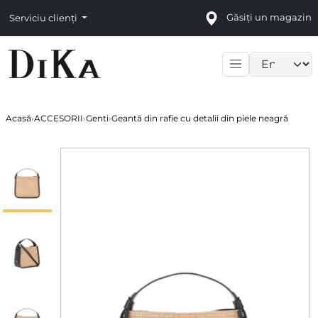
Găsiți un magazin
Serviciu clienți
Language sele
Acasă
›
ACCESORII
›
Genti
›
Geantă din rafie cu detalii din piele neagră