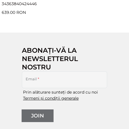
34
36
38
40
42
44
46
639.00 RON
ABONAȚI-VĂ LA
NEWSLETTERUL
NOSTRU
Email
*
Prin alăturare sunteți de acord cu noi
Termeni și condiții generale
JOIN