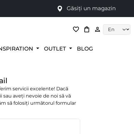
Găsiți un magazin
i
Language selec
NSPIRATION
OUTLET
BLOG
ail
ferim servicii excelente! Dacă
i sau aveți nevoie de noi să vă
 să folosiți următorul formular