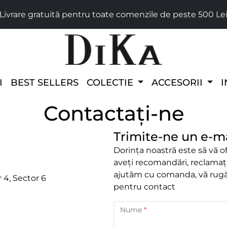
Livrare gratuită pentru toate comenzile de peste 500 Le
I
BEST SELLERS
COLECTIE
ACCESORII
I
Contactaţi-ne
Trimite-ne un e-m
Dorința noastră este să vă o
aveți recomandări, reclamați
ajutăm cu comanda, vă rugăm
 4, Sector 6
pentru contact
forms.recaptcha.label
Nume
*