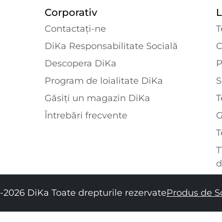
Corporativ
L
Contactaţi-ne
T
DiKa Responsabilitate Socială
C
Descopera DiKa
P
Program de loialitate DiKa
S
Găsiți un magazin DiKa
T
Întrebări frecvente
T
T
d
-2026 DiKa Toate drepturile rezervate
Produs de S