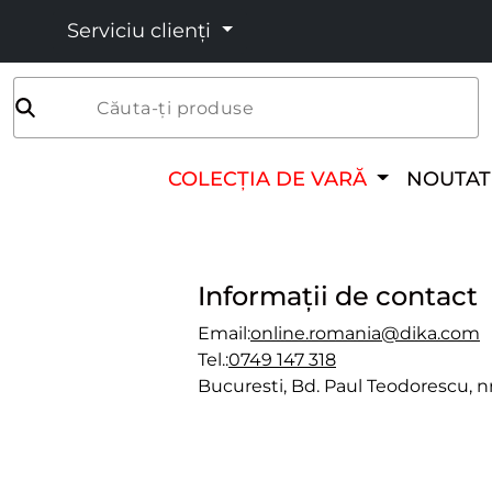
Serviciu clienți
Căuta-ți produse
COLECȚIA DE VARĂ
NOUTAT
Informații de contact
Email:
online.romania@dika.com
Теl.:
0749 147 318
Bucuresti, Bd. Paul Teodorescu, nr