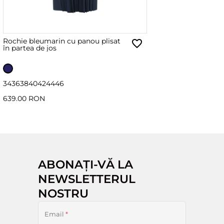
Rochie bleumarin cu panou plisat
în partea de jos
34
36
38
40
42
44
46
639.00 RON
ABONAȚI-VĂ LA
NEWSLETTERUL
NOSTRU
Email
*