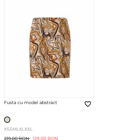
Fusta cu model abstract
XS
S
M
L
XL
XXL
219.00 RON
129.00 RON