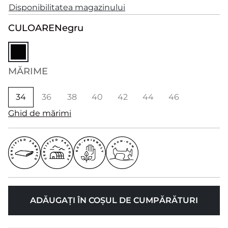
Disponibilitatea magazinului
CULOARE
Negru
MĂRIME
34
36
38
40
42
44
46
Ghid de mărimi
ADĂUGAȚI ÎN COȘUL DE CUMPĂRĂTURI