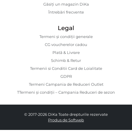
Găsiți un magazin DiKa
Întrebări frecvente
Legal
Termeni și condiții generale
CG voucherelor cadou
Plată & Livrare
Schimb & Retur
Termenii si Conditii Card de Loialitate
GDPR
Termeni Campania de Reduceri Outlet
TTermeni și condiții – Campania Reduceri de sezon
© 2017-2026 DiKa Toate drepturile rezervate
Produs de Softweb