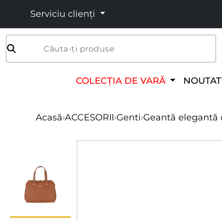
Serviciu clienți
Căuta-ți produse
COLECȚIA DE VARĂ
NOUTAT
Acasă
›
ACCESORII
›
Genti
›
Geantă elegantă d