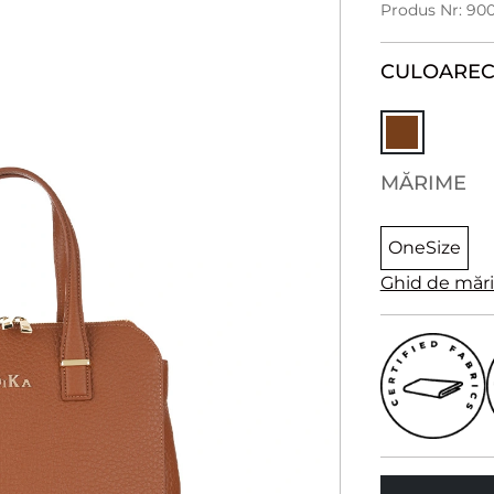
Produs Nr: 90
CULOARE
C
MĂRIME
OneSize
Ghid de măr