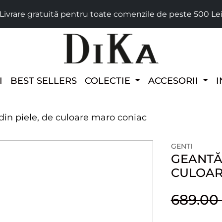
Livrare gratuită pentru toate comenzile de peste 500 Le
I
BEST SELLERS
COLECTIE
ACCESORII
I
in piele, de culoare maro coniac
GENTI
GEANTĂ 
CULOAR
689.0