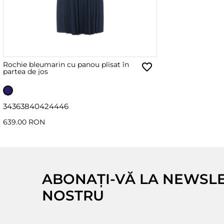
Rochie bleumarin cu panou plisat în
partea de jos
34
36
38
40
42
44
46
639.00 RON
ABONAȚI-VĂ LA NEWSL
NOSTRU