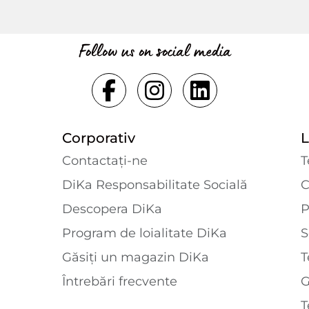
Follow us on social media
Corporativ
L
Contactaţi-ne
T
DiKa Responsabilitate Socială
C
Descopera DiKa
P
Program de loialitate DiKa
S
Găsiți un magazin DiKa
T
Întrebări frecvente
T