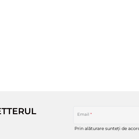
ETTERUL
Email
*
Prin alăturare sunteți de aco