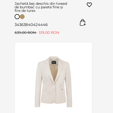
Jachetă bej deschis din tweed
de bumbac cu paiete fine și
fire de lurex
34
36
38
40
42
44
46
639.00 RON
519.00 RON