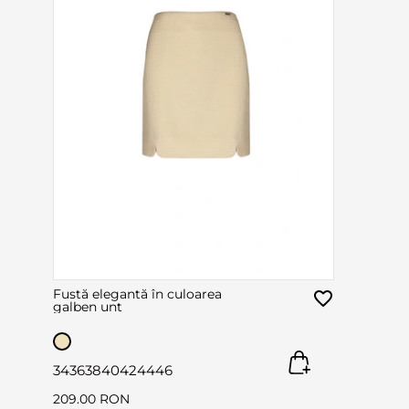
Fustă elegantă în culoarea
galben unt
34
36
38
40
42
44
46
209.00 RON