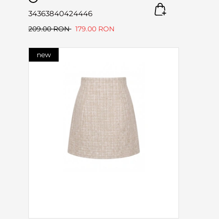
34
36
38
40
42
44
46
209.00 RON
179.00 RON
new