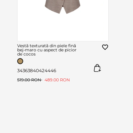
Vestă texturată din piele fină
bej-maro cu aspect de picior
de cocos
34
36
38
40
42
44
46
519.00 RON
489.00 RON