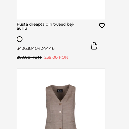
Fustă dreaptă din tweed bej-
auriu
34
36
38
40
42
44
46
269.00 RON
239.00 RON