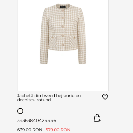
Jachetă din tweed bej-auriu cu
decolteu rotund
34
36
38
40
42
44
46
639.00 RON
579.00 RON