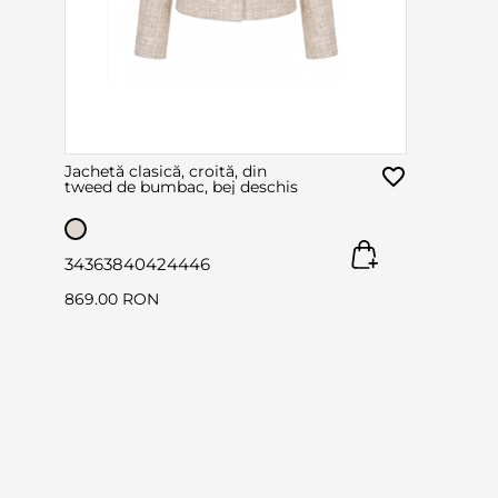
Jachetă clasică, croită, din
tweed de bumbac, bej deschis
34
36
38
40
42
44
46
869.00 RON