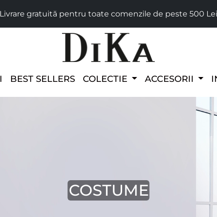
Livrare gratuită pentru toate comenzile de peste 500 Le
I
BEST SELLERS
COLECTIE
ACCESORII
I
COSTUME