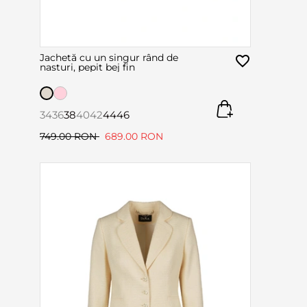
Jachetă cu un singur rând de
nasturi, pepit bej fin
34
36
38
40
42
44
46
749.00 RON
689.00 RON