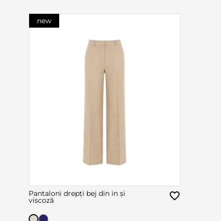
new
Pantaloni drepți bej din in și
viscoză