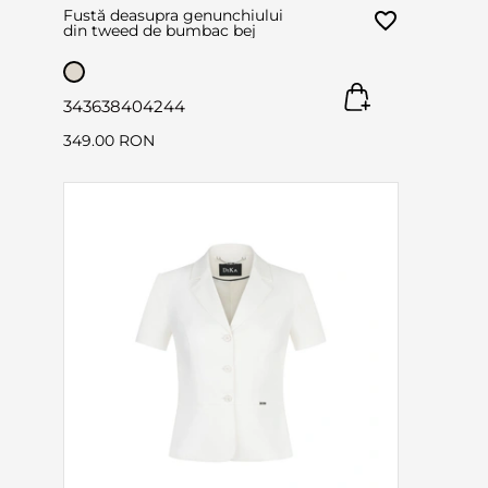
Fustă deasupra genunchiului
din tweed de bumbac bej
34
36
38
40
42
44
349.00 RON