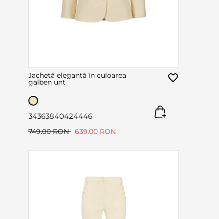
Jachetă elegantă în culoarea
galben unt
34
36
38
40
42
44
46
749.00 RON
639.00 RON