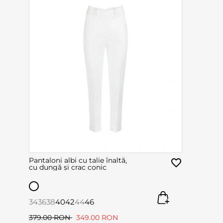
Pantaloni albi cu talie înaltă,
cu dungă și crac conic
34
36
38
40
42
44
46
379.00 RON
349.00 RON