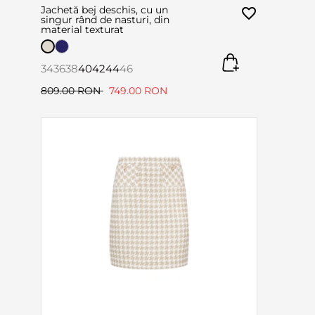
Jachetă bej deschis, cu un
singur rând de nasturi, din
material texturat
34
36
38
40
42
44
46
809.00 RON
749.00 RON