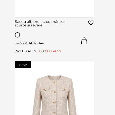
Sacou alb mulat, cu mâneci
scurte și revere
34
36
38
40
42
44
749.00 RON
689.00 RON
new