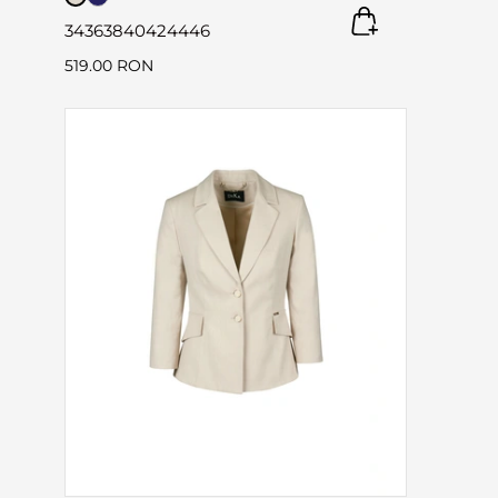
34
36
38
40
42
44
46
519.00 RON