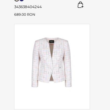
34
36
38
40
42
44
689.00 RON