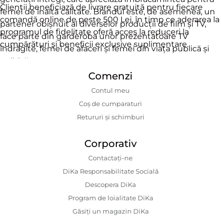
Clienții beneficiază de livrare gratuită pentru fiecare
femei de înaltă calitate. Brandul este, de asemenea, un
comandă online de peste 500 Lei, în timp ce aderarea la
partener obișnuit al diverselor producții de film și TV,
programul de fidelitate oferă acces la reduceri la
face parte din garderoba unor prezentatoare TV
cumpărături și beneficii exclusive suplimentare.
îndrăgite, femei de afaceri și femei din viața publică și
politică.
Comenzi
Contul meu
Coș de cumparaturi
Retururi și schimburi
Corporativ
Contactaţi-ne
DiKa Responsabilitate Socială
Descopera DiKa
Program de loialitate DiKa
Găsiți un magazin DiKa