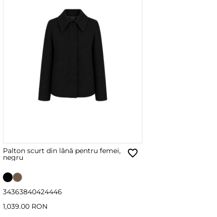
Palton scurt din lână pentru femei,
negru
34
36
38
40
42
44
46
1,039.00 RON