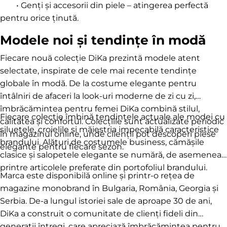
• Genți și accesorii din piele – atingerea perfectă
pentru orice ținută.
Modele noi și tendințe în modă
Fiecare nouă colecție DiKa prezintă modele atent
selectate, inspirate de cele mai recente tendințe
globale în modă. De la costume elegante pentru
întâlniri de afaceri la look-uri moderne de zi cu zi,
îmbrăcămintea pentru femei DiKa combină stilul,
Fiecare colecție îmbină tendințele actuale ale modei cu
calitatea și confortul. Colecțiile sunt actualizate periodic
siluetele, croielile și măiestria impecabilă caracteristice
în magazinul online, unde clienții pot descoperi piese
brandului. Alături de costumele business, cămășile
elegante pentru fiecare sezon.
clasice și salopetele elegante se numără, de asemenea,
printre articolele preferate din portofoliul brandului.
Marca este disponibilă online și printr-o rețea de
magazine monobrand în Bulgaria, România, Georgia și
Serbia. De-a lungul istoriei sale de aproape 30 de ani,
DiKa a construit o comunitate de clienți fideli din
generații întregi, care apreciază îmbrăcămintea pentru