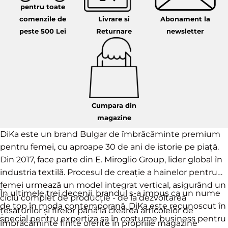
pentru toate
comenzile de
Livrare si
Abonament la
peste 500 Lei
Returnare
newsletter
Cumpara din
magazine
DiKa este un brand Bulgar de îmbrăcăminte premium
pentru femei, cu aproape 30 de ani de istorie pe piață.
Din 2017, face parte din E. Miroglio Group, lider global în
industria textilă. Procesul de creație a hainelor pentru
femei urmează un model integrat vertical, asigurând un
În ultimele trei decenii, brandul s-a impus ca un nume
ciclu complet de producție - de la dezvoltarea
de top în moda contemporană. DiKa este recunoscut în
țesăturilor și firelor până la crearea articolelor de
special pentru expertiza sa în costume business pentru
îmbrăcăminte finite oferite în propriile magazine