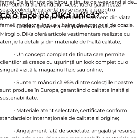
femei. De la ținute de birou la ținute de weekend și de
monobrand ale brandului. Acest lucru garantează
seară, colecțiile prezintă piese esențiale pentru
calitatea înaltă a hainelor și accesoriilor DiKa.
Ce o face pe DiKa unică?
garderobă, potrivite pentru fiecare moment din viața
femeii moderne, inclusiv haine de exterior și de ocazie.
• Calitate garantată – ca parte a Grupului E.
Miroglio, DiKa oferă articole vestimentare realizate cu
atenție la detalii și din materiale de înaltă calitate;
• Un concept complet de ținută care permite
clienților să creeze cu ușurință un look complet cu o
singură vizită la magazinul fizic sau online;
• Suntem mândri că 95% dintre colecțiile noastre
sunt produse în Europa, garantând o calitate înaltă și
sustenabilitate.
• Materiale atent selectate, certificate conform
standardelor internaționale de calitate și origine;
• Angajament față de societate, angajați și resurse