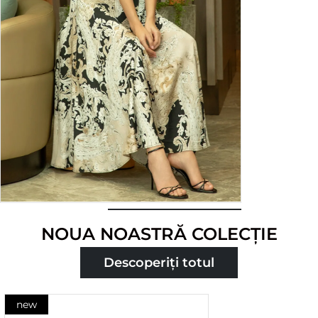
Cumpărați
NOUA NOASTRĂ COLECȚIE
acum
Descoperiți totul
new