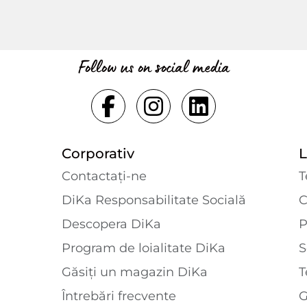
Follow us on social media
Corporativ
L
Contactaţi-ne
T
DiKa Responsabilitate Socială
C
Descopera DiKa
P
Program de loialitate DiKa
S
Găsiți un magazin DiKa
T
Întrebări frecvente