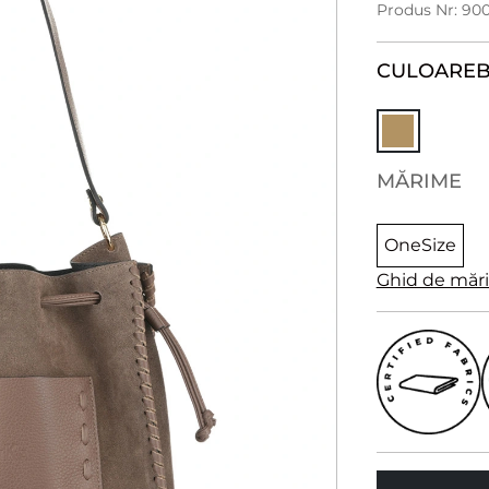
Produs Nr: 90
CULOARE
B
MĂRIME
OneSize
Ghid de măr