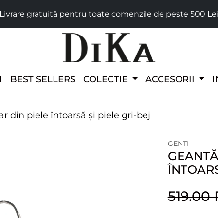
Livrare gratuită pentru toate comenzile de peste 500 Le
I
BEST SELLERS
COLECTIE
ACCESORII
I
 din piele întoarsă și piele gri-bej
GENTI
GEANTĂ 
ÎNTOARS
519.00