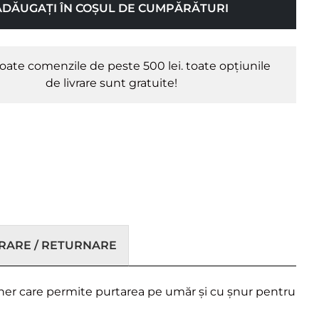
ADĂUGAȚI ÎN COȘUL DE CUMPĂRĂTURI
oate comenzile de peste 500 lei. toate opțiunile
de livrare sunt gratuite!
VRARE / RETURNARE
ner care permite purtarea pe umăr și cu șnur pentru