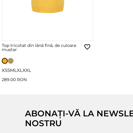
Top tricotat din lână fină, de culoare
muștar
XS
S
M
L
XL
XXL
289.00 RON
ABONAȚI-VĂ LA NEWSL
NOSTRU