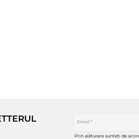
ETTERUL
Email
*
Prin alăturare sunteți de aco