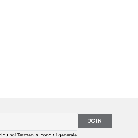
JOIN
rd cu noi
Termeni și condiții generale