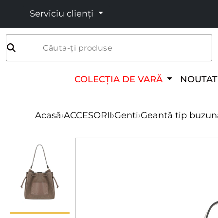
Serviciu clienți
Căuta-ți produse
COLECȚIA DE VARĂ
NOUTAT
Acasă
›
ACCESORII
›
Genti
›
Geantă tip buzunar