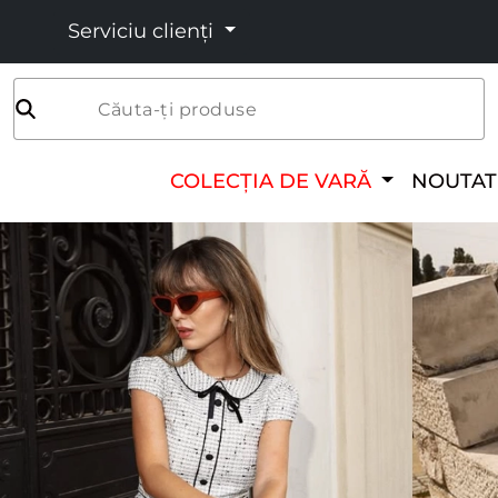
Serviciu clienți
Căuta-ți produse
COLECȚIA DE VARĂ
NOUTAT