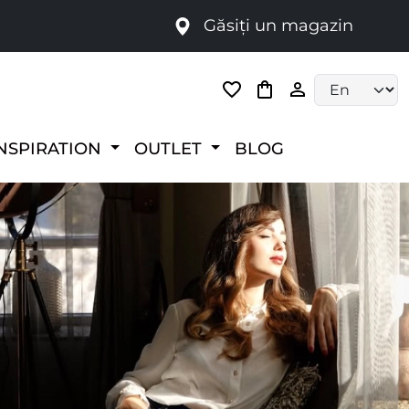
Găsiți un magazin
i
Language selec
NSPIRATION
OUTLET
BLOG