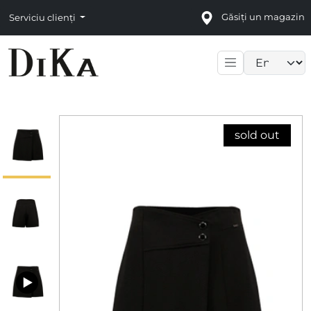
Găsiți un magazin
Serviciu clienți
Language sele
sold out