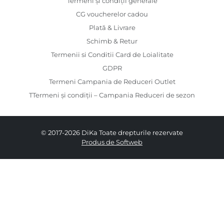
Termeni și condiții generale
CG voucherelor cadou
Plată & Livrare
Schimb & Retur
Termenii si Conditii Card de Loialitate
GDPR
Termeni Campania de Reduceri Outlet
TTermeni și condiții – Campania Reduceri de sezon
© 2017-2026 DiKa Toate drepturile rezervate
Produs de Softweb