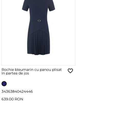
Rochie bleumarin cu panou plisat
în partea de jos
34
36
38
40
42
44
46
639.00 RON