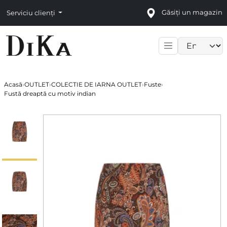
Găsiți un magazin
Serviciu clienți
Language sele
Acasă
›
OUTLET
›
COLECTIE DE IARNA OUTLET
›
Fuste
›
Fustă dreaptă cu motiv indian