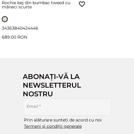
Rochie bej din bumbac tweed cu
mâneci scurte
34
36
38
40
42
44
46
689.00 RON
ABONAȚI-VĂ LA
NEWSLETTERUL
NOSTRU
Email
*
Prin alăturare sunteți de acord cu noi
Termeni și condiții generale