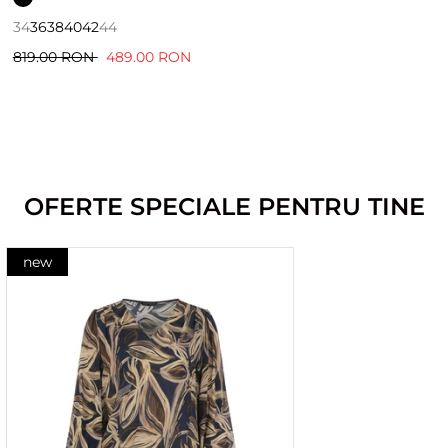
34
36
38
40
42
44
819.00 RON
489.00 RON
OFERTE SPECIALE PENTRU TINE
new