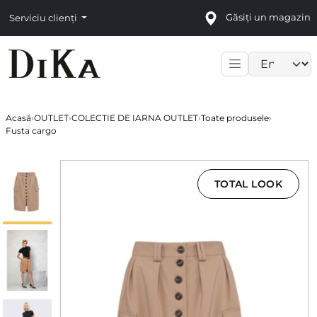
Găsiți un magazin
Serviciu clienți
Language sele
Acasă
›
OUTLET
›
COLECTIE DE IARNA OUTLET
›
Toate produsele
›
Fusta cargo
TOTAL LOOK