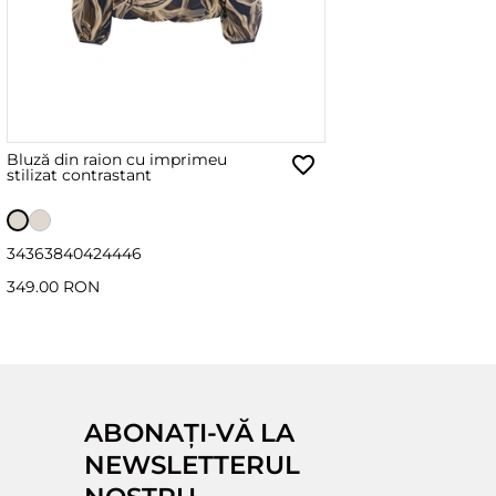
Bluză din raion cu imprimeu
stilizat contrastant
34
36
38
40
42
44
46
349.00 RON
ABONAȚI-VĂ LA
NEWSLETTERUL