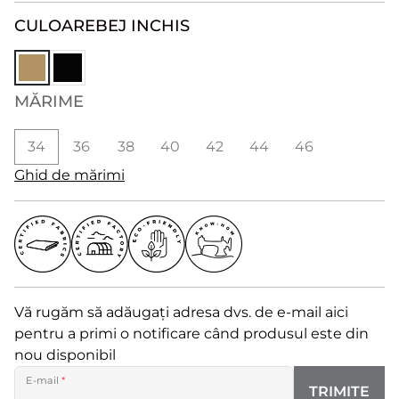
CULOARE
BEJ INCHIS
MĂRIME
34
36
38
40
42
44
46
Ghid de mărimi
Vă rugăm să adăugați adresa dvs. de e-mail aici
pentru a primi o notificare când produsul este din
nou disponibil
E-mail
*
TRIMITE