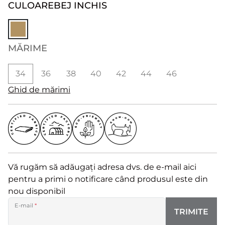
CULOARE
BEJ INCHIS
MĂRIME
34
36
38
40
42
44
46
Ghid de mărimi
Vă rugăm să adăugați adresa dvs. de e-mail aici
pentru a primi o notificare când produsul este din
nou disponibil
E-mail
*
TRIMITE