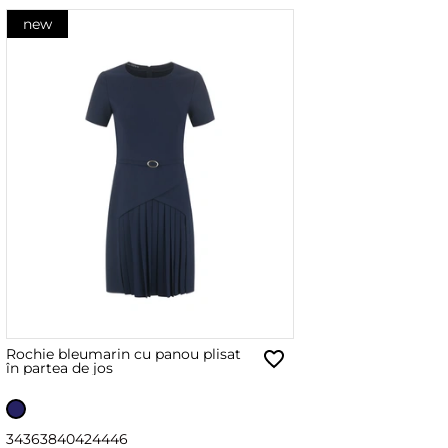
new
Rochie bleumarin cu panou plisat
în partea de jos
34
36
38
40
42
44
46