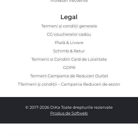
Întrebări frecvente
Legal
Termeni și condiții generale
CG voucherelor cadou
Plată & Livrare
Schimb & Retur
Termenii si Conditii Card de Loialitate
GDPR
Termeni Campania de Reduceri Outlet
TTermeni și condiții – Campania Reduceri de sezon
© 2017-2026 DiKa Toate drepturile rezervate
Produs de Softweb