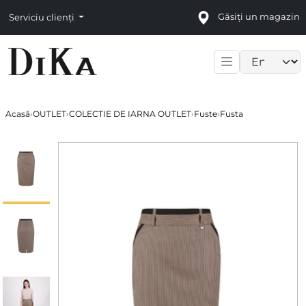
Găsiți un magazin
Serviciu clienți
Language sele
Acasă
›
OUTLET
›
COLECTIE DE IARNA OUTLET
›
Fuste
›
Fusta