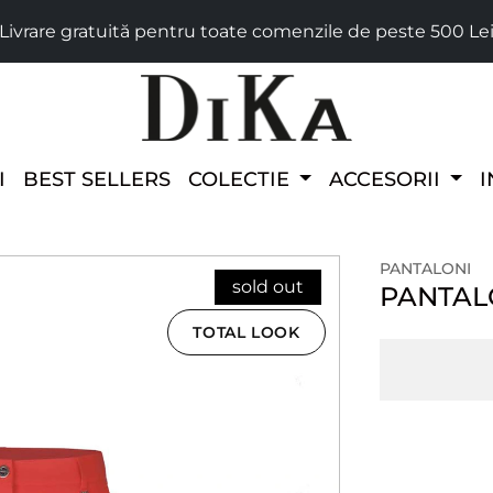
Livrare gratuită pentru toate comenzile de peste 500 Le
I
BEST SELLERS
COLECTIE
ACCESORII
I
PANTALONI
sold out
PANTALO
TOTAL LOOK