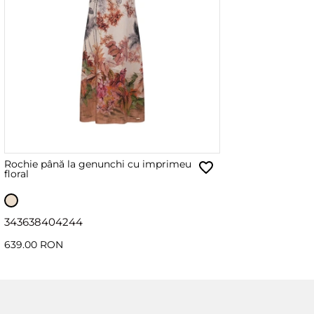
Rochie până la genunchi cu imprimeu
floral
34
36
38
40
42
44
639.00 RON