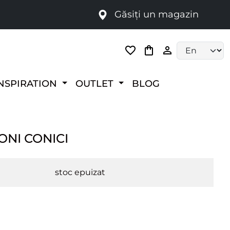
Găsiți un magazin
i
Language selec
NSPIRATION
OUTLET
BLOG
NI CONICI
stoc epuizat