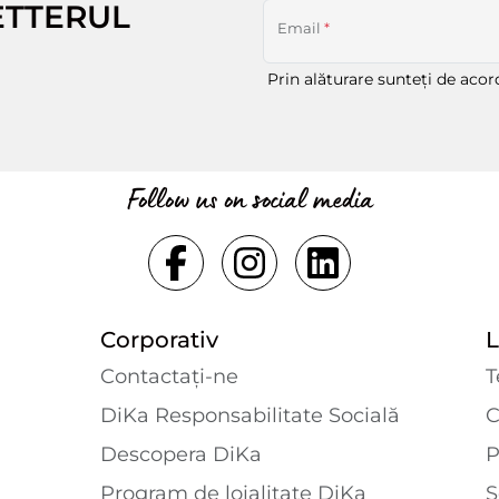
ETTERUL
Email
*
Prin alăturare sunteți de aco
Follow us on social media
Corporativ
L
Contactaţi-ne
T
DiKa Responsabilitate Socială
C
Descopera DiKa
P
Program de loialitate DiKa
S