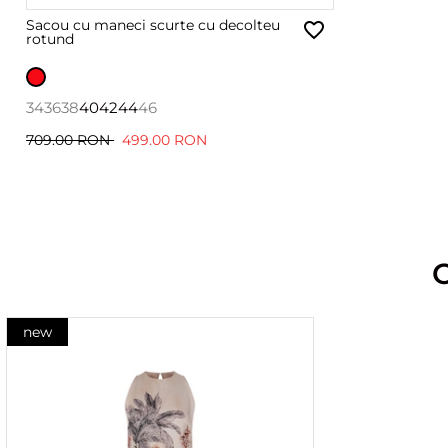
Sacou cu maneci scurte cu decolteu
rotund
34
36
38
40
42
44
46
709.00 RON
499.00 RON
new