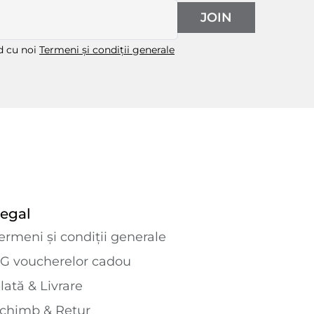
JOIN
rd cu noi
Termeni și condiții generale
egal
ermeni și condiții generale
G voucherelor cadou
lată & Livrare
chimb & Retur