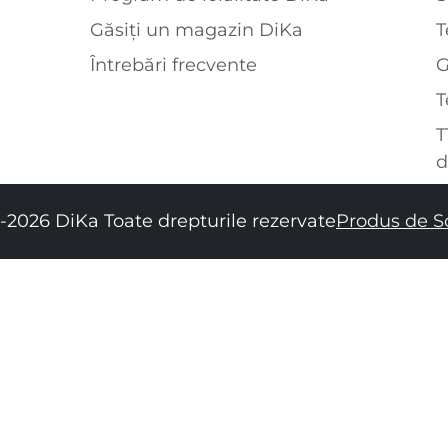
Găsiți un magazin DiKa
T
Întrebări frecvente
T
T
d
-2026 DiKa Toate drepturile rezervate
Produs de S