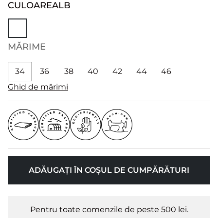
CULOARE
ALB
MĂRIME
34
36
38
40
42
44
46
Ghid de mărimi
ADĂUGAȚI ÎN COȘUL DE CUMPĂRĂTURI
Pentru toate comenzile de peste 500 lei.