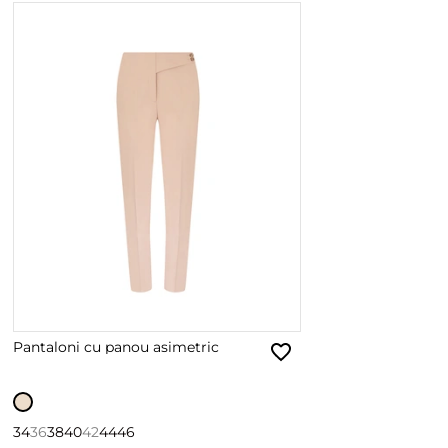
Pantaloni cu panou asimetric
34
36
38
40
42
44
46