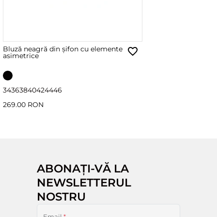
Bluză neagră din șifon cu elemente
asimetrice
34
36
38
40
42
44
46
269.00 RON
ABONAȚI-VĂ LA
NEWSLETTERUL
NOSTRU
Email
*