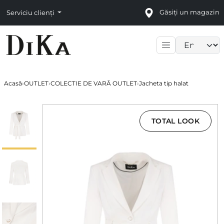
Găsiți un magazin
Serviciu clienți
Language sele
Acasă
›
OUTLET
›
COLECTIE DE VARĂ OUTLET
›
Jacheta tip halat
TOTAL LOOK