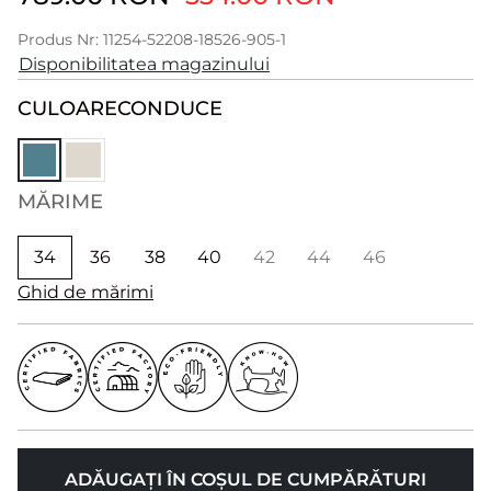
Produs Nr: 11254-52208-18526-905-1
Disponibilitatea magazinului
CULOARE
CONDUCE
MĂRIME
34
36
38
40
42
44
46
Ghid de mărimi
ADĂUGAȚI ÎN COȘUL DE CUMPĂRĂTURI