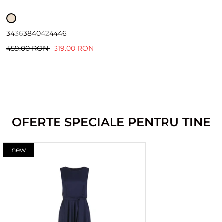
34
36
38
40
42
44
46
459.00 RON
319.00 RON
OFERTE SPECIALE PENTRU TINE
new