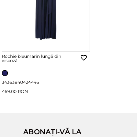
Rochie bleumarin lungă din
viscoză
34
36
38
40
42
44
46
469.00 RON
ABONAȚI-VĂ LA