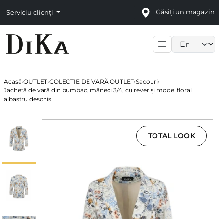
Găsiți un magazin
Serviciu clienți
Language sele
Acasă
›
OUTLET
›
COLECTIE DE VARĂ OUTLET
›
Sacouri
›
Jachetă de vară din bumbac, mâneci 3/4, cu rever și model floral
albastru deschis
TOTAL LOOK