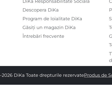
DiKa Responsabilitate Socială
C
Descopera DiKa
P
Program de loialitate DiKa
S
Găsiți un magazin DiKa
T
Întrebări frecvente
T
T
d
-2026 DiKa Toate drepturile rezervate
Produs de S
34
36
38
40
42
44
46