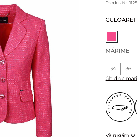
Produs Nr: 112
CULOARE
F
MĂRIME
34
36
Ghid de măr
Vă rugăm să a