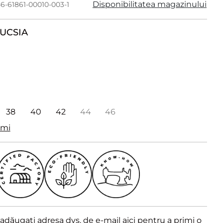
Disponibilitatea magazinului
56-61861-00010-003-1
UCSIA
38
40
42
44
46
imi
dăugați adresa dvs. de e-mail aici pentru a primi o