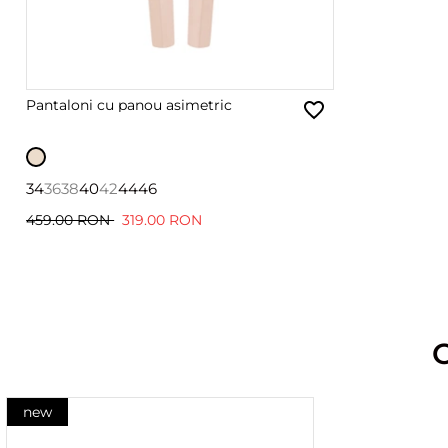
Pantaloni cu panou asimetric
34
36
38
40
42
44
46
459.00 RON
319.00 RON
new