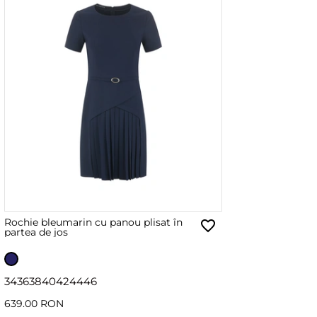
Rochie bleumarin cu panou plisat în
partea de jos
34
36
38
40
42
44
46
639.00 RON