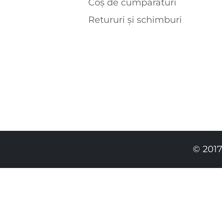
Coș de cumparaturi
Retururi și schimburi
© 2017
909.00 RON
639.00 RON