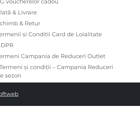
G voucherelor cadou
lată & Livrare
chimb & Retur
ermenii si Conditii Card de Loialitate
GDPR
ermeni Campania de Reduceri Outlet
Termeni și condiții – Campania Reduceri
e sezon
oftweb
ADĂUGAȚI ÎN COȘUL DE CUMPĂRĂTURI