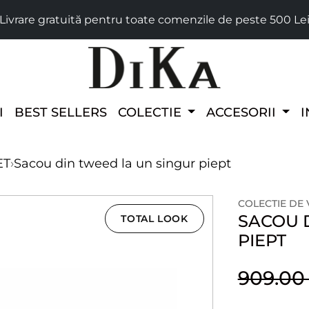
Livrare gratuită pentru toate comenzile de peste 500 Le
I
BEST SELLERS
COLECTIE
ACCESORII
I
ET
›
Sacou din tweed la un singur piept
COLECTIE DE
SACOU 
TOTAL LOOK
PIEPT
909.0