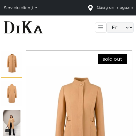
Găsiți un magazin
Serviciu clienți
Language sele
sold out