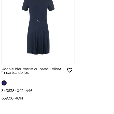
Rochie bleumarin cu panou plisat
în partea de jos
34
36
38
40
42
44
46
639.00 RON