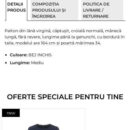
DETALII
COMPOZIȚIA
POLITICA DE
PRODUS
PRODUSULUI ȘI
LIVRARE /
ÎNGRIJIREA
RETURNARE
Palton din lână virgină, căptușit, croială normală, mânecă
lungă, fără revere, lungime până la genunchi, cu bordură în
talie, modelul are 164 cm și poartă mărimea 34.
Culoare:
BEJ INCHIS
Lungime:
Mediu
OFERTE SPECIALE PENTRU TINE
new