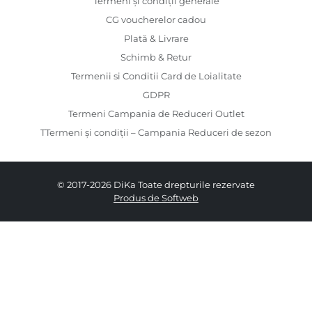
Termeni și condiții generale
CG voucherelor cadou
Plată & Livrare
Schimb & Retur
Termenii si Conditii Card de Loialitate
GDPR
Termeni Campania de Reduceri Outlet
TTermeni și condiții – Campania Reduceri de sezon
© 2017-2026 DiKa Toate drepturile rezervate
Produs de Softweb