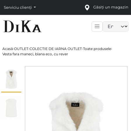
Găsiți un magazin
Serviciu clienți
Language sele
Acasă
›
OUTLET
›
COLECTIE DE IARNA OUTLET
›
Toate produsele
›
Vesta fara maneci, blana eco, cu rever