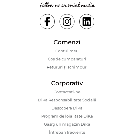
Follow us on social media
Comenzi
Contul meu
Coș de cumparaturi
Retururi și schimburi
Corporativ
Contactaţi-ne
DiKa Responsabilitate Socială
Descopera DiKa
Program de loialitate DiKa
Găsiți un magazin DiKa
Întrebări frecvente