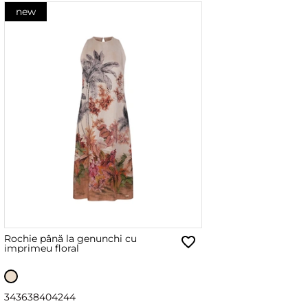
new
Rochie până la genunchi cu
imprimeu floral
34
36
38
40
42
44