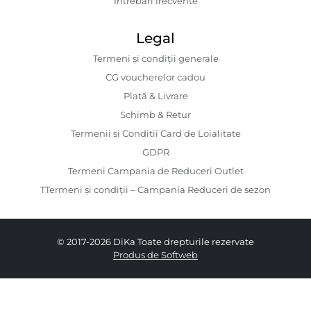
Întrebări frecvente
Legal
Termeni și condiții generale
CG voucherelor cadou
Plată & Livrare
Schimb & Retur
Termenii si Conditii Card de Loialitate
GDPR
Termeni Campania de Reduceri Outlet
TTermeni și condiții – Campania Reduceri de sezon
© 2017-2026 DiKa Toate drepturile rezervate
Produs de Softweb