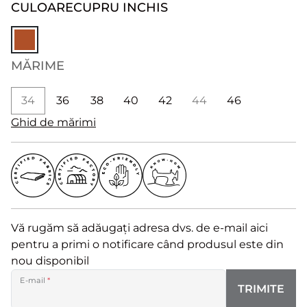
CULOARE
CUPRU INCHIS
MĂRIME
34
36
38
40
42
44
46
Ghid de mărimi
Vă rugăm să adăugați adresa dvs. de e-mail aici
pentru a primi o notificare când produsul este din
nou disponibil
E-mail
*
TRIMITE