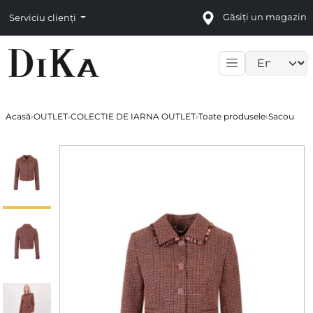
Găsiți un magazin
Serviciu clienți
Language sele
Acasă
›
OUTLET
›
COLECTIE DE IARNA OUTLET
›
Toate produsele
›
Sacou