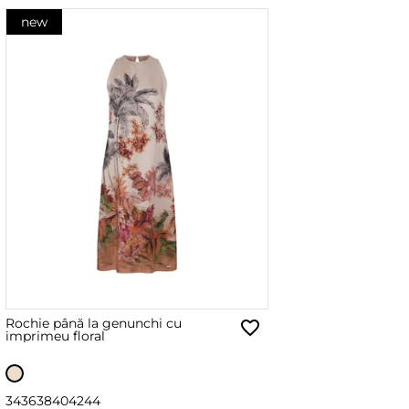
new
Rochie până la genunchi cu
imprimeu floral
34
36
38
40
42
44