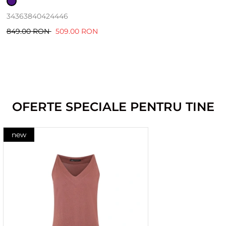
34
36
38
40
42
44
46
849.00 RON
509.00 RON
OFERTE SPECIALE PENTRU TINE
new