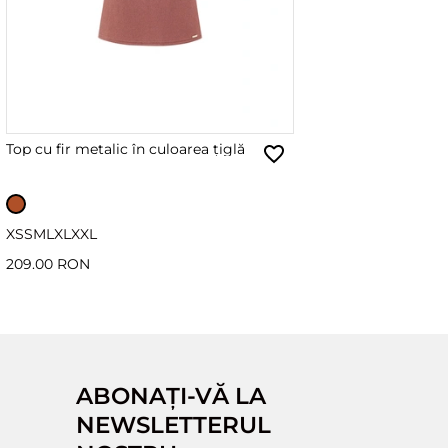
Top cu fir metalic în culoarea țiglă
XS
S
M
L
XL
XXL
209.00 RON
ABONAȚI-VĂ LA
NEWSLETTERUL