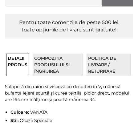
Pentru toate comenzile de peste 500 lei.
toate opțiunile de livrare sunt gratuite!
DETALII
COMPOZIȚIA
POLITICA DE
PRODUS
PRODUSULUI ȘI
LIVRARE /
ÎNGRIJIREA
RETURNARE
Salopetă din raion și viscoză cu decolteu în V, mânecă
bufantă lejeră scurtă și curea textilă, picior drept, modelul
are 164 cm înălțime și poartă mărimea 34.
Culoare:
VANATA
Stil:
Ocazii Speciale