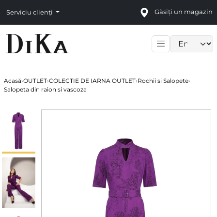
Găsiți un magazin
Serviciu clienți
Language sele
Acasă
›
OUTLET
›
COLECTIE DE IARNA OUTLET
›
Rochii si Salopete
›
Salopeta din raion si vascoza