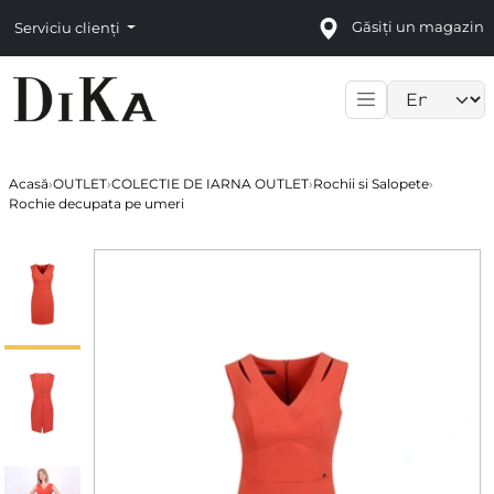
Găsiți un magazin
Serviciu clienți
Language sele
Acasă
›
OUTLET
›
COLECTIE DE IARNA OUTLET
›
Rochii si Salopete
›
Rochie decupata pe umeri