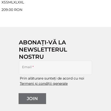
XS
S
M
L
XL
XXL
209.00 RON
ABONAȚI-VĂ LA
NEWSLETTERUL
NOSTRU
Email
*
Prin alăturare sunteți de acord cu noi
Termeni și condiții generale
JOIN