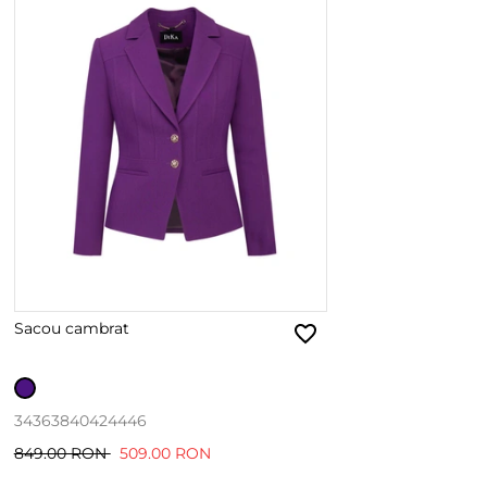
Sacou cambrat
34
36
38
40
42
44
46
849.00 RON
509.00 RON