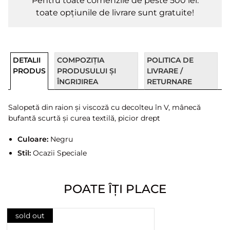
Pentru toate comenzile de peste 500 lei.
toate opțiunile de livrare sunt gratuite!
DETALII
COMPOZIȚIA
POLITICA DE
PRODUS
PRODUSULUI ȘI
LIVRARE /
ÎNGRIJIREA
RETURNARE
Salopetă din raion și viscoză cu decolteu în V, mânecă
bufantă scurtă și curea textilă, picior drept
Culoare:
Negru
Stil:
Ocazii Speciale
POATE ÎȚI PLACE
sold out