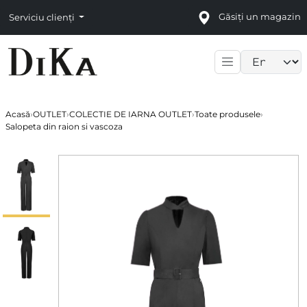
Găsiți un magazin
Serviciu clienți
Language sele
Acasă
›
OUTLET
›
COLECTIE DE IARNA OUTLET
›
Toate produsele
›
Salopeta din raion si vascoza