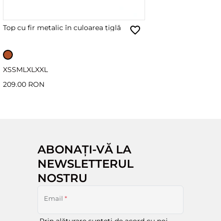
Top cu fir metalic în culoarea țiglă
XS
S
M
L
XL
XXL
209.00 RON
ABONAȚI-VĂ LA
NEWSLETTERUL
NOSTRU
Email
*