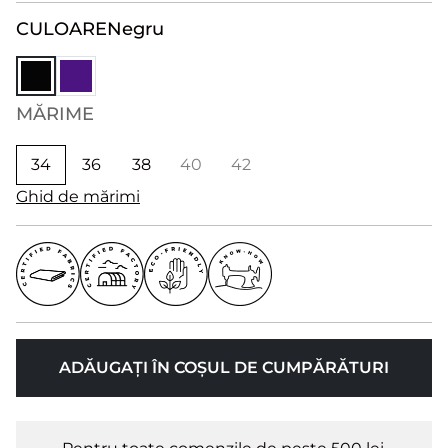
CULOARE
Negru
MĂRIME
34
36
38
40
42
Ghid de mărimi
ADĂUGAȚI ÎN COȘUL DE CUMPĂRĂTURI