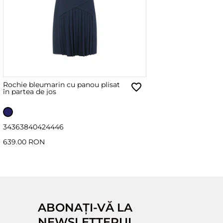
Rochie bleumarin cu panou plisat
în partea de jos
34
36
38
40
42
44
46
639.00 RON
ABONAȚI-VĂ LA
NEWSLETTERUL