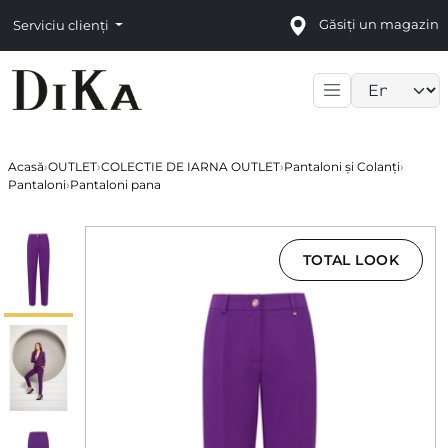
Găsiți un magazin
Serviciu clienți
Language sele
Acasă
›
OUTLET
›
COLECTIE DE IARNA OUTLET
›
Pantaloni și Colanți
›
Pantaloni
›
Pantaloni pana
TOTAL LOOK