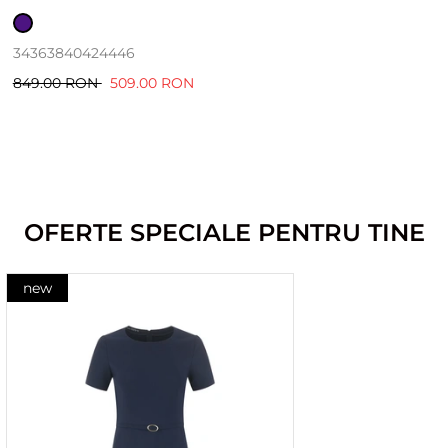
34
36
38
40
42
44
46
849.00 RON
509.00 RON
OFERTE SPECIALE PENTRU TINE
new