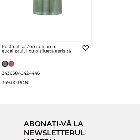
Fustă plisată în culoarea
eucaliptului cu o siluetă aerisită
34
36
38
40
42
44
46
349.00 RON
ABONAȚI-VĂ LA
NEWSLETTERUL