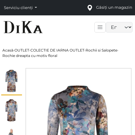
Găsiți un magazin
Serviciu clienți
Language sele
Acasă
›
OUTLET
›
COLECTIE DE IARNA OUTLET
›
Rochii si Salopete
›
Rochie dreapta cu motiv floral