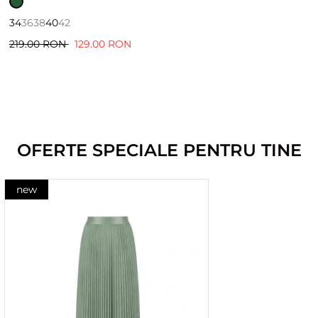
34
36
38
40
42
219.00 RON
129.00 RON
OFERTE SPECIALE PENTRU TINE
new