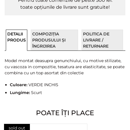
Pentru toate comenzile de peste 500 lei.
toate opțiunile de livrare sunt gratuite!
DETALII
COMPOZIȚIA
POLITICA DE
PRODUS
PRODUSULUI ȘI
LIVRARE /
ÎNGRIJIREA
RETURNARE
Model montat deasupra genunchiului, cu motive stilizate,
cu vascoza in compozitie, tesatura are elasticitate, se poate
combina cu un top asortat din colectie
Culoare:
VERDE INCHIS
Lungime:
Scurt
POATE ÎȚI PLACE
sold out