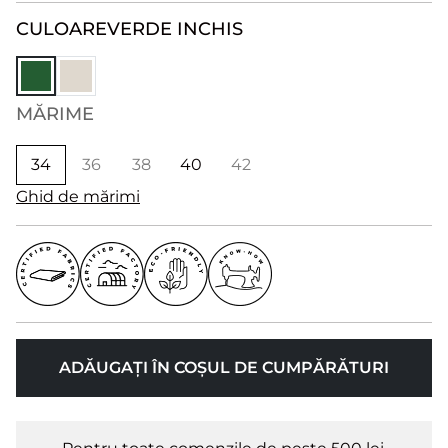
CULOARE
VERDE INCHIS
MĂRIME
34
36
38
40
42
Ghid de mărimi
ADĂUGAȚI ÎN COȘUL DE CUMPĂRĂTURI