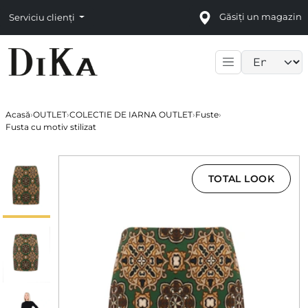
Găsiți un magazin
Serviciu clienți
Language sele
Acasă
›
OUTLET
›
COLECTIE DE IARNA OUTLET
›
Fuste
›
Fusta cu motiv stilizat
TOTAL LOOK