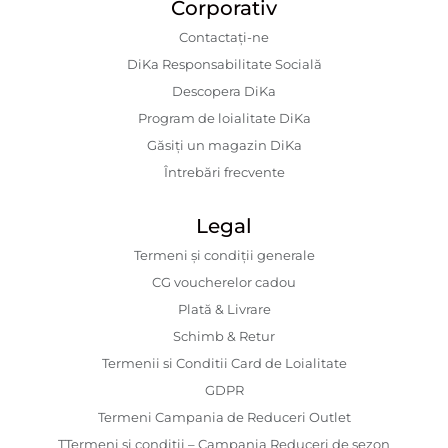
Corporativ
Contactaţi-ne
DiKa Responsabilitate Socială
Descopera DiKa
Program de loialitate DiKa
Găsiți un magazin DiKa
Întrebări frecvente
Legal
Termeni și condiții generale
CG voucherelor cadou
Plată & Livrare
Schimb & Retur
Termenii si Conditii Card de Loialitate
GDPR
Termeni Campania de Reduceri Outlet
TTermeni și condiții – Campania Reduceri de sezon