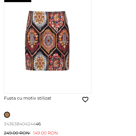
Fusta cu motiv stilizat
34
36
38
40
42
44
46
249.00 RON
149.00 RON