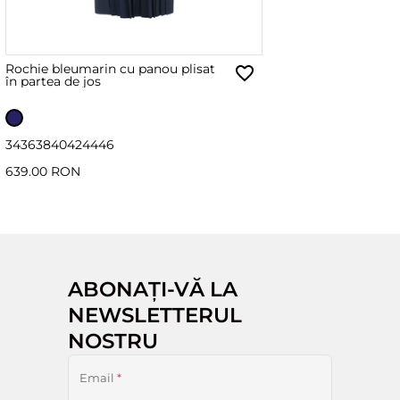
Rochie bleumarin cu panou plisat
în partea de jos
34
36
38
40
42
44
46
639.00 RON
ABONAȚI-VĂ LA
NEWSLETTERUL
NOSTRU
Email
*