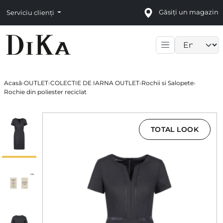
Găsiți un magazin
Serviciu clienți
Language sele
Acasă
›
OUTLET
›
COLECTIE DE IARNA OUTLET
›
Rochii si Salopete
›
Rochie din poliester reciclat
TOTAL LOOK