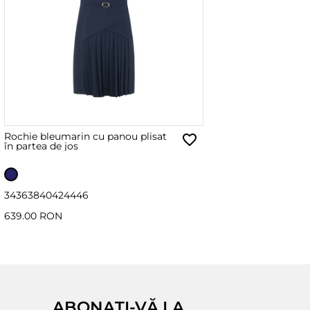
Rochie bleumarin cu panou plisat
în partea de jos
34
36
38
40
42
44
46
639.00 RON
ABONAȚI-VĂ LA