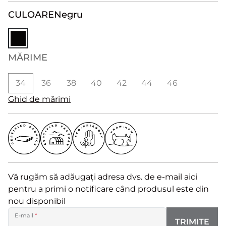
CULOARE
Negru
MĂRIME
34
36
38
40
42
44
46
Ghid de mărimi
Vă rugăm să adăugați adresa dvs. de e-mail aici
pentru a primi o notificare când produsul este din
nou disponibil
E-mail
*
TRIMITE