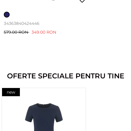
34
36
38
40
42
44
46
579.00 RON
349.00 RON
OFERTE SPECIALE PENTRU TINE
new