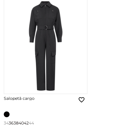
Salopetă cargo
34
36
38
40
42
44