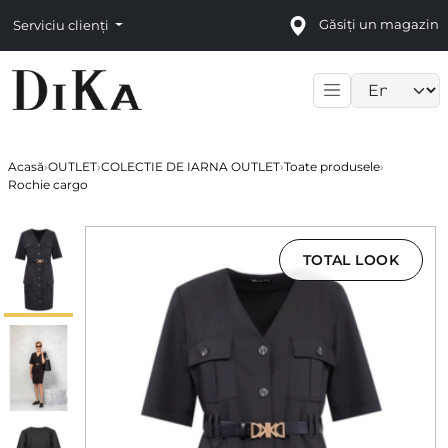
Găsiți un magazin
Serviciu clienți
Language sele
Acasă
›
OUTLET
›
COLECTIE DE IARNA OUTLET
›
Toate produsele
›
Rochie cargo
TOTAL LOOK