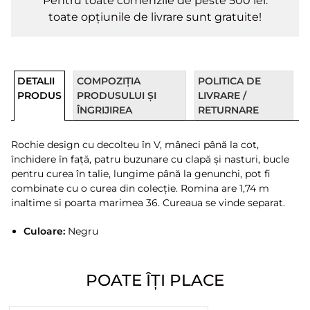
Pentru toate comenzile de peste 500 lei.
toate opțiunile de livrare sunt gratuite!
DETALII
COMPOZIȚIA
POLITICA DE
PRODUS
PRODUSULUI ȘI
LIVRARE /
ÎNGRIJIREA
RETURNARE
Rochie design cu decolteu în V, mâneci până la cot,
închidere în față, patru buzunare cu clapă și nasturi, bucle
pentru curea în talie, lungime până la genunchi, pot fi
combinate cu o curea din colecție. Romina are 1,74 m
inaltime si poarta marimea 36. Cureaua se vinde separat.
Culoare:
Negru
POATE ÎȚI PLACE