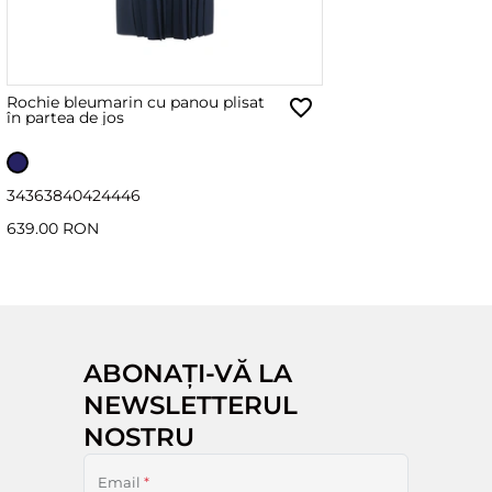
Rochie bleumarin cu panou plisat
în partea de jos
34
36
38
40
42
44
46
639.00 RON
ABONAȚI-VĂ LA
NEWSLETTERUL
NOSTRU
Email
*