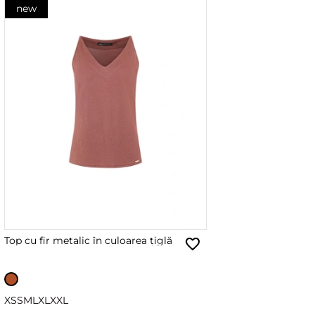
new
Top cu fir metalic în culoarea țiglă
XS
S
M
L
XL
XXL