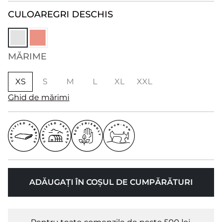
CULOARE
GRI DESCHIS
MĂRIME
XS
S
M
L
XL
XXL
Ghid de mărimi
ADĂUGAȚI ÎN COȘUL DE CUMPĂRĂTURI