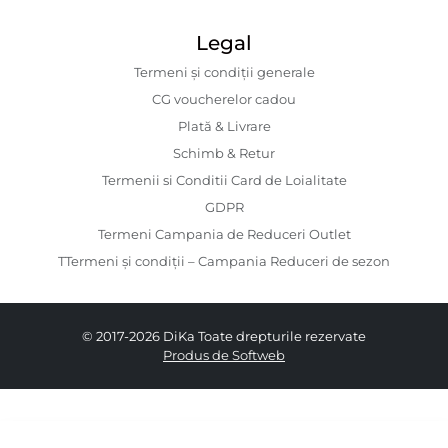
Legal
Termeni și condiții generale
CG voucherelor cadou
Plată & Livrare
Schimb & Retur
Termenii si Conditii Card de Loialitate
GDPR
Termeni Campania de Reduceri Outlet
TTermeni și condiții – Campania Reduceri de sezon
© 2017-2026 DiKa Toate drepturile rezervate
Produs de Softweb