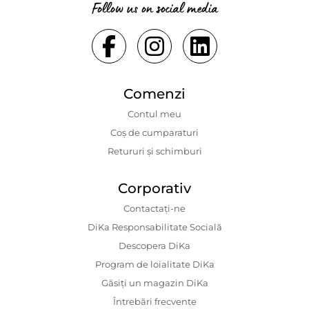
Follow us on social media
Comenzi
Contul meu
Coș de cumparaturi
Retururi și schimburi
Corporativ
Contactaţi-ne
DiKa Responsabilitate Socială
Descopera DiKa
Program de loialitate DiKa
Găsiți un magazin DiKa
Întrebări frecvente