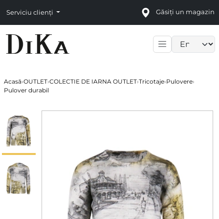
Găsiți un magazin
Serviciu clienți
Language sele
Acasă
›
OUTLET
›
COLECTIE DE IARNA OUTLET
›
Tricotaje
›
Pulovere
›
Pulover durabil