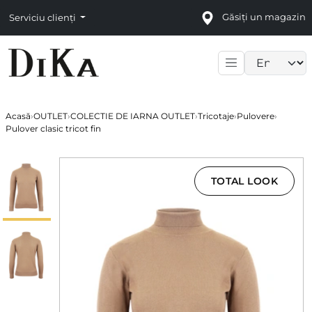
Găsiți un magazin
Serviciu clienți
Language sele
Acasă
›
OUTLET
›
COLECTIE DE IARNA OUTLET
›
Tricotaje
›
Pulovere
›
Pulover clasic tricot fin
TOTAL LOOK