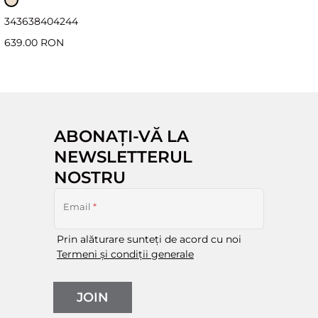
34
36
38
40
42
44
639.00 RON
ABONAȚI-VĂ LA
NEWSLETTERUL
NOSTRU
Email
*
Prin alăturare sunteți de acord cu noi
Termeni și condiții generale
JOIN