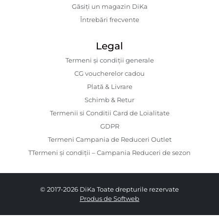
Găsiți un magazin DiKa
Întrebări frecvente
Legal
Termeni și condiții generale
CG voucherelor cadou
Plată & Livrare
Schimb & Retur
Termenii si Conditii Card de Loialitate
GDPR
Termeni Campania de Reduceri Outlet
TTermeni și condiții – Campania Reduceri de sezon
© 2017-2026 DiKa Toate drepturile rezervate
Produs de Softweb