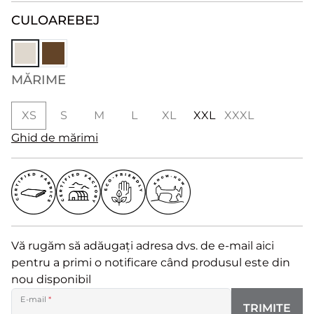
CULOARE
BEJ
MĂRIME
XS
S
M
L
XL
XXL
XXXL
Ghid de mărimi
Vă rugăm să adăugați adresa dvs. de e-mail aici
pentru a primi o notificare când produsul este din
nou disponibil
E-mail
*
TRIMITE