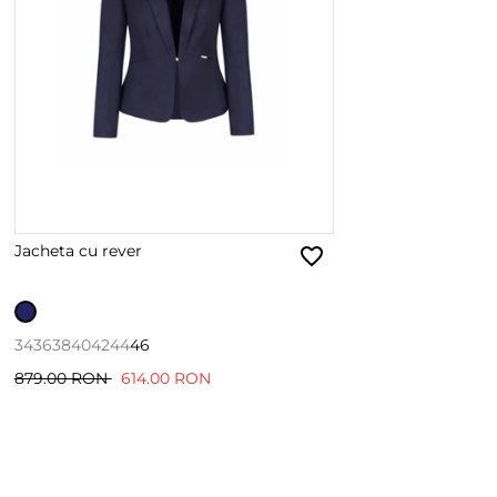
Jacheta cu rever
34
36
38
40
42
44
46
879.00 RON
614.00 RON