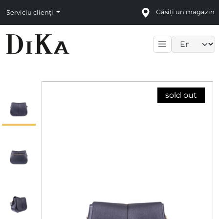
Găsiți un magazin
Serviciu clienți
Language sele
sold out