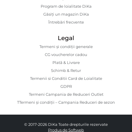
Program de loialitate DiKa
Găsiți un magazin DiKa
Întrebări frecvente
Legal
Termeni și condiții generale
CG voucherelor cadou
Plată & Livrare
Schimb & Retur
Termenii si Conditii Card de Loialitate
GDPR
Termeni Campania de Reduceri Outlet
TTermeni și condiții – Campania Reduceri de sezon
© 2017-2026 DiKa Toate drepturile rezervate
Produs de Softweb