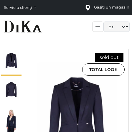
Găsiți un magazin
Serviciu clienți
Language sele
sold out
TOTAL LOOK