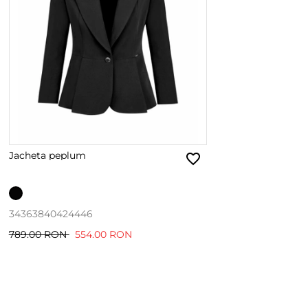
Jacheta peplum
34
36
38
40
42
44
46
789.00 RON
554.00 RON