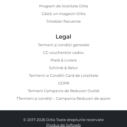
Program de loialitate DiKa
Găsiți un magazin DiKa
Întrebări frecvente
Legal
Termeni și condiții generale
CG voucherelor cadou
Plată & Livrare
Schimb & Retur
Termenii si Conditii Card de Loialitate
GDPR
Termeni Campania de Reduceri Outlet
TTermeni și condiții – Campania Reduceri de sezon
© 2017-2026 DiKa Toate drepturile rezervate
Produs de Softweb