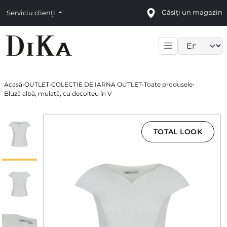
Găsiți un magazin
Serviciu clienți
Language sele
Acasă
›
OUTLET
›
COLECTIE DE IARNA OUTLET
›
Toate produsele
›
Bluză albă, mulată, cu decolteu în V
TOTAL LOOK