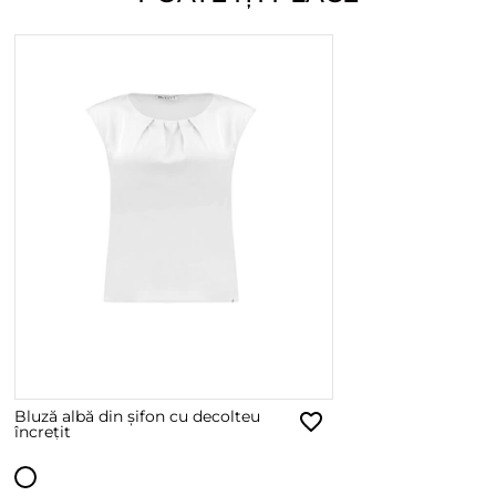
Bluză albă din șifon cu decolteu
încrețit