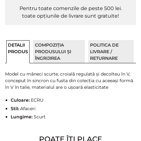
Pentru toate comenzile de peste 500 lei.
toate opțiunile de livrare sunt gratuite!
DETALII
COMPOZIȚIA
POLITICA DE
PRODUS
PRODUSULUI ȘI
LIVRARE /
ÎNGRIJIREA
RETURNARE
Model cu mâneci scurte, croială regulată și decolteu în V,
conceput în sincron cu fusta din colecția cu aceeași formă
în V în talie, materialul are o ușoară elasticitate
Culoare:
ECRU
Stil:
Afaceri
Lungime:
Scurt
POATE ÎȚI PLACE