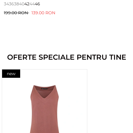
34
36
38
40
42
44
46
199.00 RON
139.00 RON
OFERTE SPECIALE PENTRU TINE
new