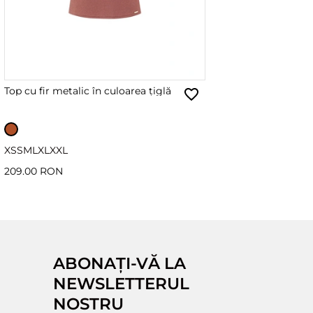
Top cu fir metalic în culoarea țiglă
XS
S
M
L
XL
XXL
209.00 RON
ABONAȚI-VĂ LA
NEWSLETTERUL
NOSTRU