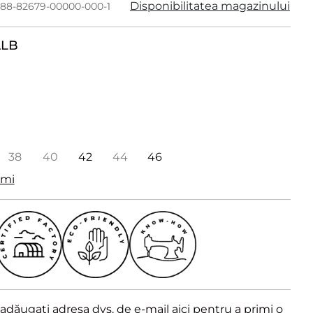
Disponibilitatea magazinului
488-82679-00000-000-1
ALB
38
40
42
44
46
imi
dăugați adresa dvs. de e-mail aici pentru a primi o