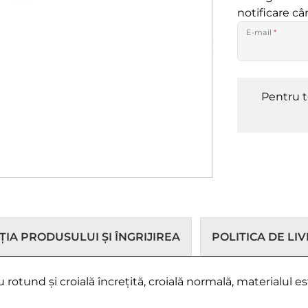
notificare c
E-mail
*
Pentru t
IA PRODUSULUI ȘI ÎNGRIJIREA
POLITICA DE LI
rotund și croială încrețită, croială normală, materialul e