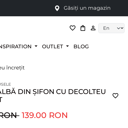
Găsiți un magazin
i
Language selec
NSPIRATION
OUTLET
BLOG
u încrețit
USELE
ALBĂ DIN ȘIFON CU DECOLTEU
T
 RON
139.00 RON