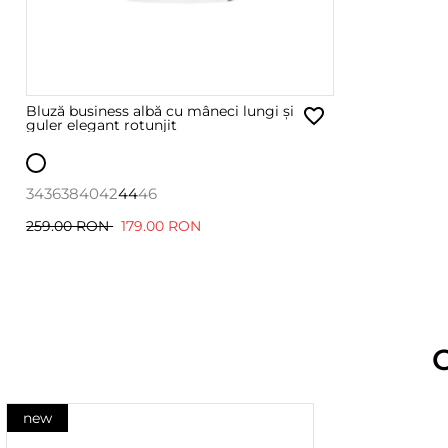
Bluză business albă cu mâneci lungi și
guler elegant rotunjit
34
36
38
40
42
44
46
259.00 RON
179.00 RON
new