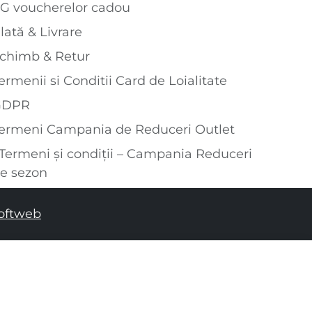
G voucherelor cadou
lată & Livrare
chimb & Retur
ermenii si Conditii Card de Loialitate
GDPR
ermeni Campania de Reduceri Outlet
Termeni și condiții – Campania Reduceri
e sezon
oftweb
ADĂUGAȚI ÎN COȘUL DE CUMPĂRĂTURI