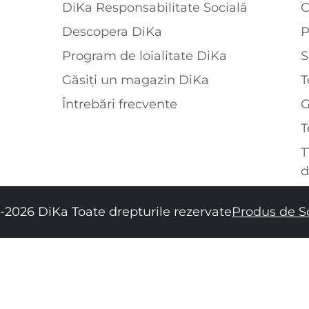
DiKa Responsabilitate Socială
C
Descopera DiKa
P
Program de loialitate DiKa
S
Găsiți un magazin DiKa
T
Întrebări frecvente
T
T
d
-2026 DiKa Toate drepturile rezervate
Produs de S
34
36
38
40
42
44
46