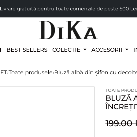
Livrare gratuită pentru toate comenzile de peste 500 Le
I
BEST SELLERS
COLECTIE
ACCESORII
I
LET
›
Toate produsele
›
Bluză albă din șifon cu decolte
TOATE PROD
BLUZĂ 
ÎNCREȚI
199.00