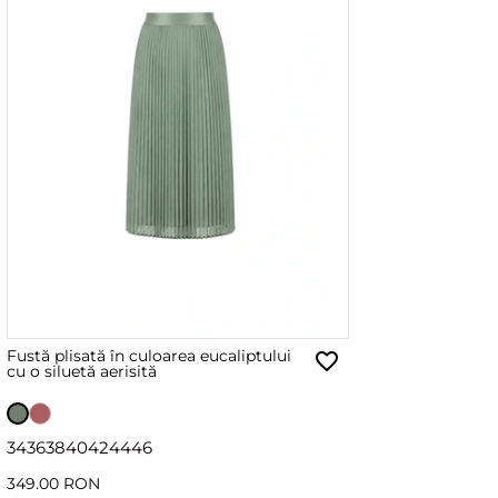
Fustă plisată în culoarea eucaliptului
cu o siluetă aerisită
34
36
38
40
42
44
46
349.00 RON