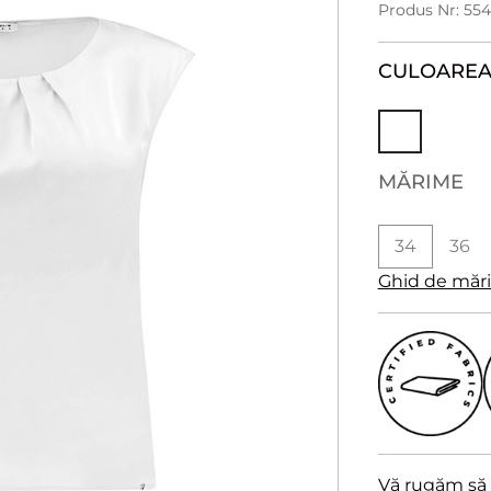
Produs Nr: 55
CULOARE
MĂRIME
34
36
Ghid de măr
Vă rugăm să a