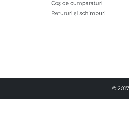
Coș de cumparaturi
Retururi și schimburi
© 2017
199.00 RON
139.00 RON