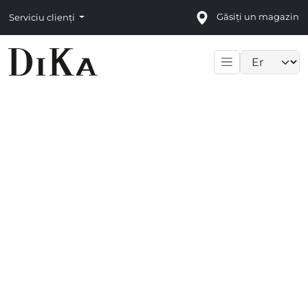
Găsiți un magazin
Serviciu clienți
Language sele