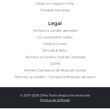
Găsiți un magazin DiKa
Întrebări frecvente
Legal
Termeni și condiții generale
CG voucherelor cadou
Plată & Livrare
Schimb & Retur
Termenii si Conditii Card de Loialitate
GDPR
Termeni Campania de Reduceri Outlet
TTermeni și condiții – Campania Reduceri de sezon
© 2017-2026 DiKa Toate drepturile rezervate
Produs de Softweb