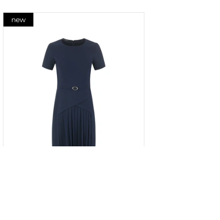
new
Rochie bleumarin cu panou plisat
în partea de jos