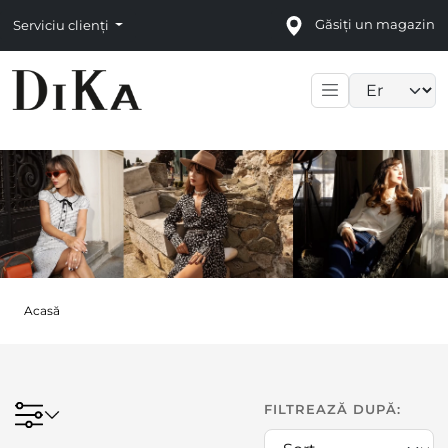
Găsiți un magazin
Serviciu clienți
Language sele
Acasă
FILTREAZĂ DUPĂ: