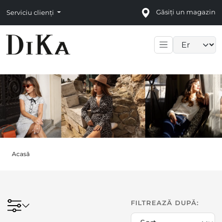
Găsiți un magazin
Serviciu clienți
Language sele
Acasă
FILTREAZĂ DUPĂ: