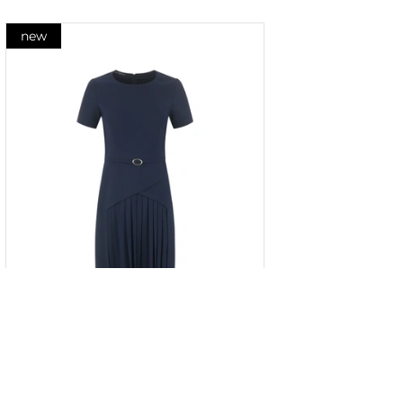
new
Rochie bleumarin cu panou plisat
în partea de jos