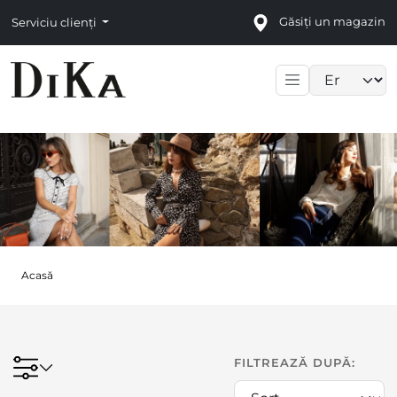
Găsiți un magazin
Serviciu clienți
Language sele
Acasă
FILTREAZĂ DUPĂ: