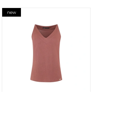
new
Top cu fir metalic în culoarea țiglă