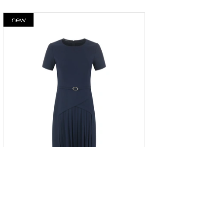
new
Rochie bleumarin cu panou plisat
în partea de jos