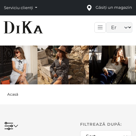
Găsiți un magazin
Serviciu clienți
Language sele
Acasă
FILTREAZĂ DUPĂ: