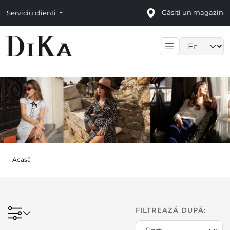
Găsiți un magazin
Serviciu clienți
Language sele
Acasă
FILTREAZĂ DUPĂ: