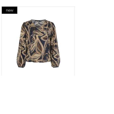
new
Bluză din raion cu imprimeu
stilizat contrastant