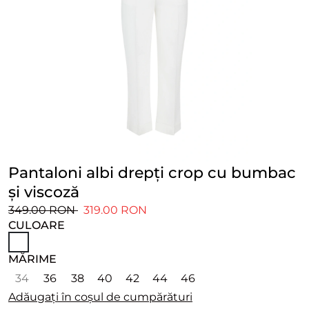
Pantaloni albi drepți crop cu bumbac
și viscoză
349.00 RON
319.00 RON
CULOARE
MĂRIME
34
36
38
40
42
44
46
Adăugați în coșul de cumpărături