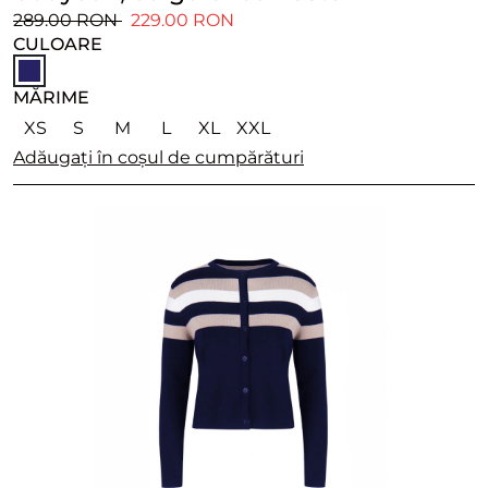
289.00 RON
229.00 RON
CULOARE
MĂRIME
XS
S
M
L
XL
XXL
Adăugați în coșul de cumpărături