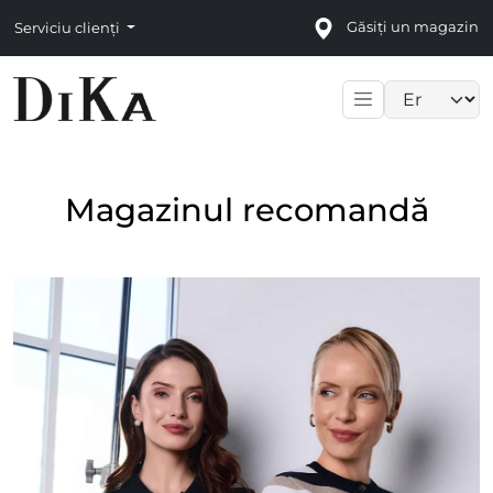
Găsiți un magazin
Serviciu clienți
Language sele
Magazinul recomandă