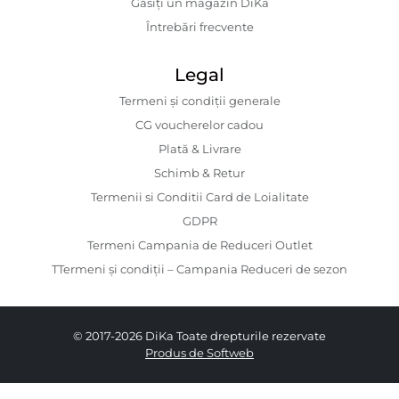
Găsiți un magazin DiKa
Întrebări frecvente
Legal
Termeni și condiții generale
CG voucherelor cadou
Plată & Livrare
Schimb & Retur
Termenii si Conditii Card de Loialitate
GDPR
Termeni Campania de Reduceri Outlet
TTermeni și condiții – Campania Reduceri de sezon
© 2017-2026 DiKa Toate drepturile rezervate
Produs de Softweb