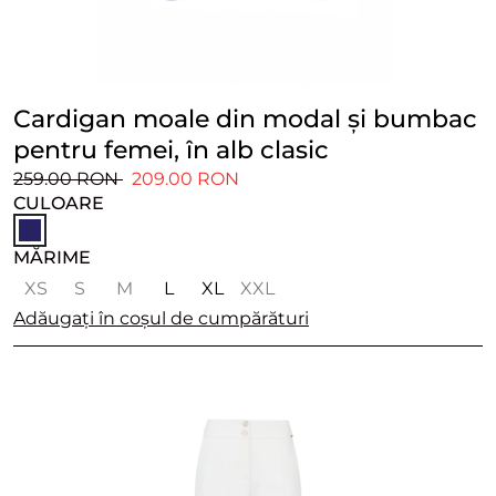
Cardigan moale din modal și bumbac
pentru femei, în alb clasic
259.00 RON
209.00 RON
CULOARE
MĂRIME
XS
S
M
L
XL
XXL
Adăugați în coșul de cumpărături