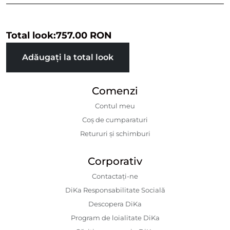
Total look:
757.00 RON
Adăugați la total look
Comenzi
Contul meu
Coș de cumparaturi
Retururi și schimburi
Corporativ
Contactaţi-ne
DiKa Responsabilitate Socială
Descopera DiKa
Program de loialitate DiKa