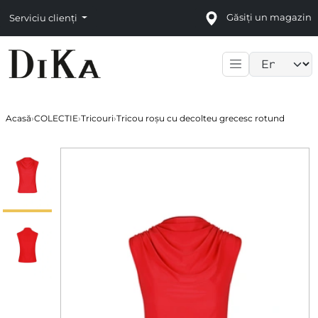
Găsiți un magazin
Serviciu clienți
Language sele
Acasă
›
COLECTIE
›
Tricouri
›
Tricou roșu cu decolteu grecesc rotund