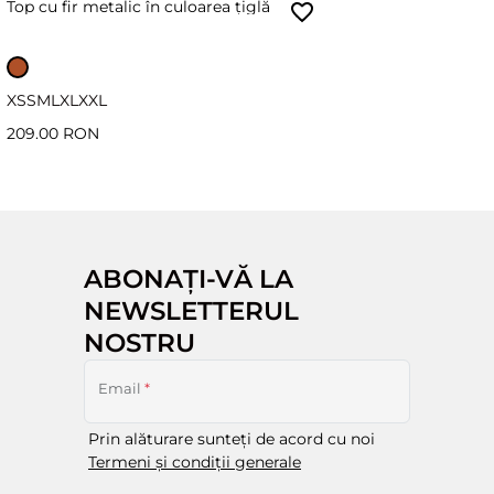
Top cu fir metalic în culoarea țiglă
XS
S
M
L
XL
XXL
209.00 RON
ABONAȚI-VĂ LA
NEWSLETTERUL
NOSTRU
Email
*
Prin alăturare sunteți de acord cu noi
Termeni și condiții generale