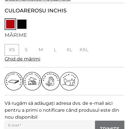
CULOARE
ROSU INCHIS
MĂRIME
XS
S
M
L
XL
XXL
Ghid de mărimi
Vă rugăm să adăugați adresa dvs. de e-mail aici
pentru a primi o notificare când produsul este din
nou disponibil
E-mail
*
TRIMITE