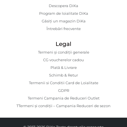
Descopera DiKa
Program de loialitate DiKa
Găsiți un magazin DiKa
Întrebări frecvente
Legal
Termeni și condiții generale
CG voucherelor cadou
Plată & Livrare
Schimb & Retur
Termenii si Conditii Card de Loialitate
GDPR
Termeni Campania de Reduceri Outlet
TTermeni și condiții – Campania Reduceri de sezon
© 2017-2026 DiKa Toate drepturile rezervate