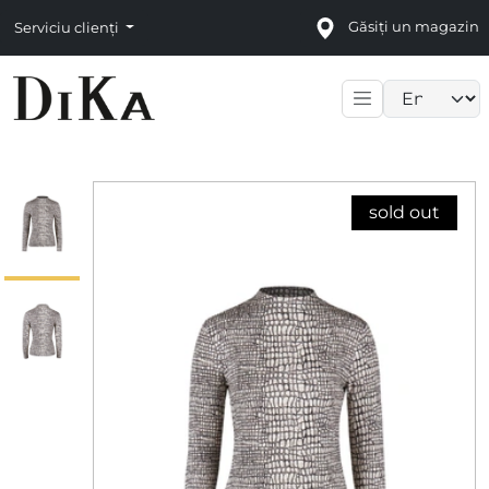
Găsiți un magazin
Serviciu clienți
Language sele
sold out