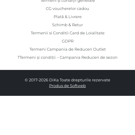
Termeni și condiții generale
CG voucherelor cadou
Plată & Livrare
Schimb & Retur
Termenii si Conditii Card de Loialitate
GDPR
Termeni Campania de Reduceri Outlet
TTermeni și condiții – Campania Reduceri de sezon
© 2017-2026 DiKa Toate drepturile rezervate
Produs de Softweb