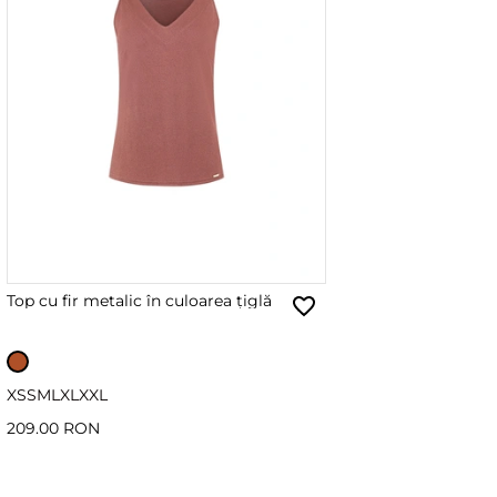
Top cu fir metalic în culoarea țiglă
XS
S
M
L
XL
XXL
209.00 RON