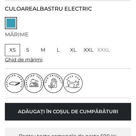
CULOARE
ALBASTRU ELECTRIC
MĂRIME
XS
S
M
L
XL
XXL
XXXL
Ghid de mărimi
ADĂUGAȚI ÎN COȘUL DE CUMPĂRĂTURI