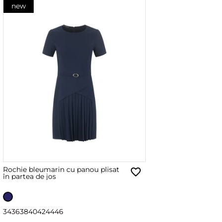
new
Rochie bleumarin cu panou plisat
în partea de jos
34
36
38
40
42
44
46