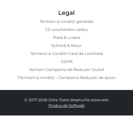
Legal
Termeni și condiții generale
CG voucherelor cadou
Plată & Livrare
Schimb & Retur
Termenii si Conditii Card de Loialitate
GDPR
Termeni Campania de Reduceri Outlet
TTermeni și condiții – Campania Reduceri de sezon
© 2017-2026 DiKa Toate drepturile rezervate
Produs de Softweb