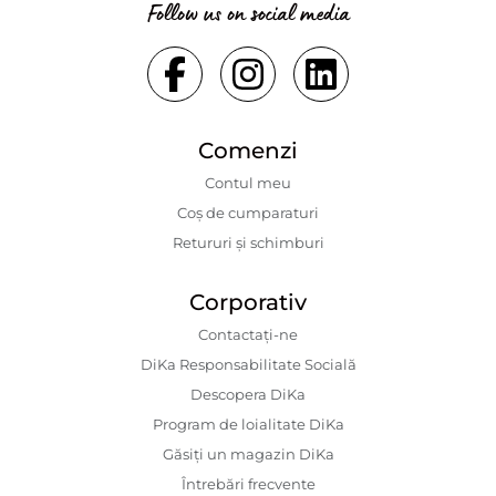
Follow us on social media
Comenzi
Contul meu
Coș de cumparaturi
Retururi și schimburi
Corporativ
Contactaţi-ne
DiKa Responsabilitate Socială
Descopera DiKa
Program de loialitate DiKa
Găsiți un magazin DiKa
Întrebări frecvente