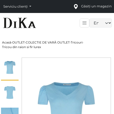
Găsiți un magazin
Serviciu clienți
Language sele
Acasă
›
OUTLET
›
COLECTIE DE VARĂ OUTLET
›
Tricouri
›
Tricou din raion si fir lurex