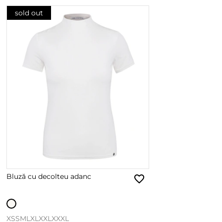
sold out
Bluză cu decolteu adanc
XS
S
M
L
XL
XXL
XXXL