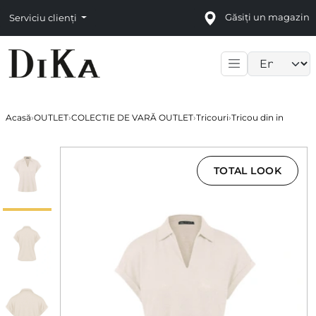
Găsiți un magazin
Serviciu clienți
Language sele
Acasă
›
OUTLET
›
COLECTIE DE VARĂ OUTLET
›
Tricouri
›
Tricou din in
TOTAL LOOK