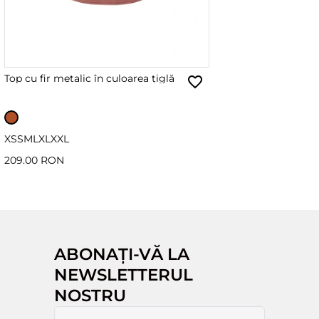
Top cu fir metalic în culoarea țiglă
XS
S
M
L
XL
XXL
209.00 RON
ABONAȚI-VĂ LA
NEWSLETTERUL
NOSTRU