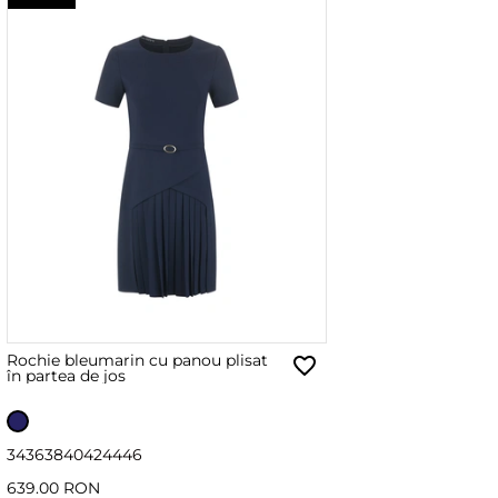
Rochie bleumarin cu panou plisat
în partea de jos
34
36
38
40
42
44
46
639.00 RON