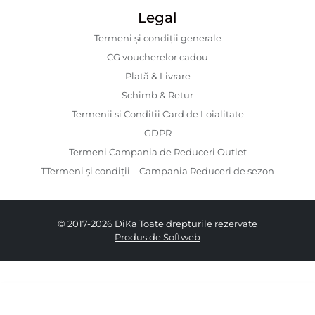
Legal
Termeni și condiții generale
CG voucherelor cadou
Plată & Livrare
Schimb & Retur
Termenii si Conditii Card de Loialitate
GDPR
Termeni Campania de Reduceri Outlet
TTermeni și condiții – Campania Reduceri de sezon
© 2017-2026 DiKa Toate drepturile rezervate
Produs de Softweb
199.00 RON
139.00 RON