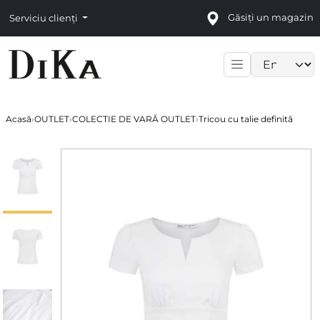
Găsiți un magazin
Serviciu clienți
Language sele
Acasă
›
OUTLET
›
COLECTIE DE VARĂ OUTLET
›
Tricou cu talie definită