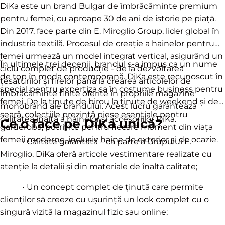
DiKa este un brand Bulgar de îmbrăcăminte premium
pentru femei, cu aproape 30 de ani de istorie pe piață.
Din 2017, face parte din E. Miroglio Group, lider global în
industria textilă. Procesul de creație a hainelor pentru
femei urmează un model integrat vertical, asigurând un
În ultimele trei decenii, brandul s-a impus ca un nume
ciclu complet de producție - de la dezvoltarea
de top în moda contemporană. DiKa este recunoscut în
țesăturilor și firelor până la crearea articolelor de
special pentru expertiza sa în costume business pentru
îmbrăcăminte finite oferite în propriile magazine
femei. De la ținute de birou la ținute de weekend și de
monobrand ale brandului. Acest lucru garantează
seară, colecțiile prezintă piese esențiale pentru
calitatea înaltă a hainelor și accesoriilor DiKa.
Ce o face pe DiKa unică?
garderobă, potrivite pentru fiecare moment din viața
femeii moderne, inclusiv haine de exterior și de ocazie.
• Calitate garantată – ca parte a Grupului E.
Miroglio, DiKa oferă articole vestimentare realizate cu
atenție la detalii și din materiale de înaltă calitate;
• Un concept complet de ținută care permite
clienților să creeze cu ușurință un look complet cu o
singură vizită la magazinul fizic sau online;