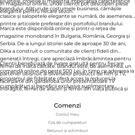
siluetele, croielile și măiestria impecabilă caracteristice
în magazinul online, unde clienții pot descoperi piese
brandului. Alături de costumele business, cămășile
elegante pentru fiecare sezon.
clasice și salopetele elegante se numără, de asemenea,
printre articolele preferate din portofoliul brandului.
Marca este disponibilă online și printr-o rețea de
magazine monobrand în Bulgaria, România, Georgia și
Serbia. De-a lungul istoriei sale de aproape 30 de ani,
DiKa a construit o comunitate de clienți fideli din
generații întregi, care apreciază îmbrăcămintea pentru
Clienții beneficiază de livrare gratuită pentru fiecare
femei de înaltă calitate. Brandul este, de asemenea, un
comandă online de peste 500 Lei, în timp ce aderarea la
partener obișnuit al diverselor producții de film și TV,
programul de fidelitate oferă acces la reduceri la
face parte din garderoba unor prezentatoare TV
cumpărături și beneficii exclusive suplimentare.
îndrăgite, femei de afaceri și femei din viața publică și
politică.
Comenzi
Contul meu
Coș de cumparaturi
Retururi și schimburi