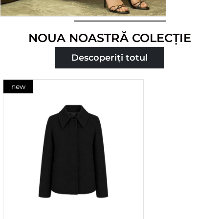
Cumpărați
NOUA NOASTRĂ COLECȚIE
acum
Descoperiți totul
new