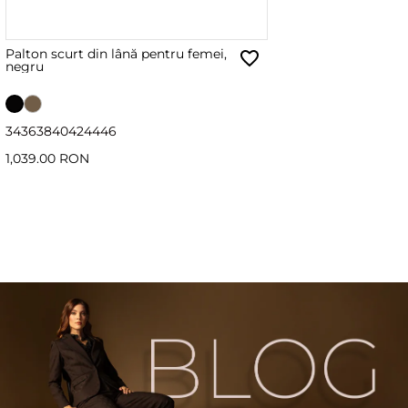
Palton scurt din lână pentru femei,
negru
34
36
38
40
42
44
46
1,039.00 RON