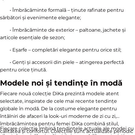
• Îmbrăcăminte formală – ținute rafinate pentru
sărbători și evenimente elegante;
• Îmbrăcăminte de exterior – paltoane, jachete și
articole esențiale de sezon;
• Eșarfe – completări elegante pentru orice stil;
• Genți și accesorii din piele – atingerea perfectă
pentru orice ținută.
Modele noi și tendințe în modă
Fiecare nouă colecție DiKa prezintă modele atent
selectate, inspirate de cele mai recente tendințe
globale în modă. De la costume elegante pentru
întâlniri de afaceri la look-uri moderne de zi cu zi,
îmbrăcămintea pentru femei DiKa combină stilul,
Fiecare colecție îmbină tendințele actuale ale modei cu
calitatea și confortul. Colecțiile sunt actualizate periodic